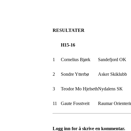
RESULTATER
H15-16
1
Cornelius Bjørk
Sandefjord OK
2
Sondre Ytterbø
Asker Skiklubb
3
Teodor Mo Hjelseth
Nydalens SK
11
Gaute Fosstveit
Raumar Orienteri
Logg inn for å skrive en kommentar.