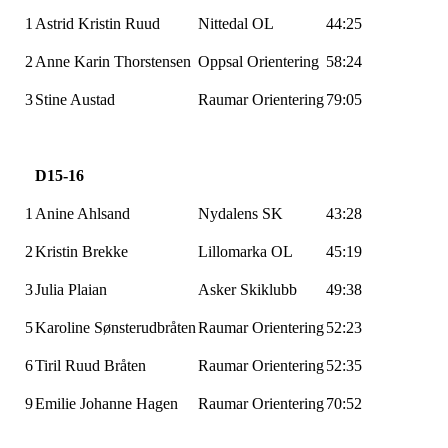
1
Astrid Kristin Ruud
Nittedal OL
44:25
2
Anne Karin
Thorstensen
Oppsal Orientering
58:24
3
Stine Austad
Raumar
Orientering
79:05
D15-16
1
Anine
Ahlsand
Nydalens SK
43:28
2
Kristin Brekke
Lillomarka
OL
45:19
3
Julia
Plaian
Asker Skiklubb
49:38
5
Karoline
Sønsterudbråten
Raumar
Orientering
52:23
6
Tiril Ruud Bråten
Raumar
Orientering
52:35
9
Emilie Johanne Hagen
Raumar
Orientering
70:52