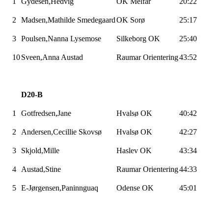
1
Gydesen,Hedvig
OK
Melfar
20:22
2
Madsen,Mathilde
Smedegaard
OK Sorø
25:17
3
Poulsen,Nanna
Lysemose
Silkeborg OK
25:40
10
Sveen,Anna
Austad
Raumar
Orientering
43:52
D20-B
1
Gotfredsen,Jane
Hvalsø
OK
40:42
2
Andersen,Cecillie
Skovsø
Hvalsø
OK
42:27
3
Skjold,Mille
Haslev OK
43:34
4
Austad,Stine
Raumar
Orientering
44:33
5
E-Jørgensen,Paninnguaq
Odense OK
45:01