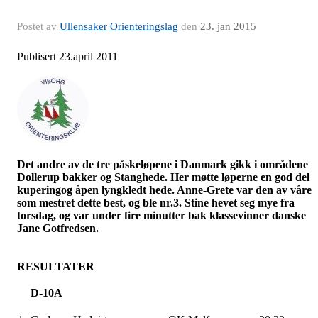
Postet av
Ullensaker Orienteringslag
den
23. jan 2015
Publisert 23.april 2011
Det andre av de tre
påskeløpene
i Danmark gikk i områdene
Dollerup
bakker og Stanghede. Her møtte løperne en god del
kuperingog
åpen
lyngkledt
hede. Anne-Grete var den av våre
som mestret dette best, og ble nr.3. Stine hevet seg mye fra
torsdag, og var under fire minutter bak klassevinner danske
Jane
Gotfredsen
.
RESULTATER
D-10A