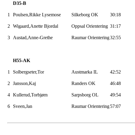
D35-B
1
Poulsen,Rikke
Lysemose
Silkeborg OK
30:18
2
Wigaard,Anette
Bjordal
Oppsal Orientering
31:17
3
Austad,Anne-Grethe
Raumar
Orientering
32:55
H55-AK
1
Solbergseter,Tor
Austmarka IL
42:52
2
Jansson,Kaj
Randers OK
46:48
4
Kullerud,Torbjørn
Sarpsborg OL
49:54
6
Sveen,Jan
Raumar
Orientering
57:07