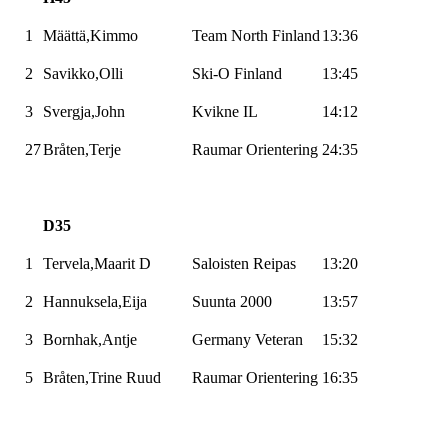
1
Määttä,Kimmo
Team North Finland
13:36
2
Savikko,Olli
Ski-O
Finland
13:45
3
Svergja,John
Kvikne IL
14:12
27
Bråten,Terje
Raumar
Orientering
24:35
D35
1
Tervela,Maarit
D
Saloisten
Reipas
13:20
2
Hannuksela,Eija
Suunta
2000
13:57
3
Bornhak,Antje
Germany
Veteran
15:32
5
Bråten,Trine
Ruud
Raumar
Orientering
16:35