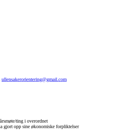
l
ullensakerorientering@gmail.com
årsmøte/ting i overordnet
ha gjort opp sine økonomiske forpliktelser