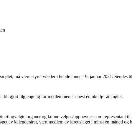
llen
smøtet, må være styret v/leder i hende innen 19. januar 2021. Sendes ti
l bli gjort tilgjengelig for medlemmene senest én uke før årsmøtet.
øte-/tingvalgte organer og kunne velges/oppnevnes som representant til 
løpet av kalenderåret, vært medlem av idrettslaget i minst én måned og 