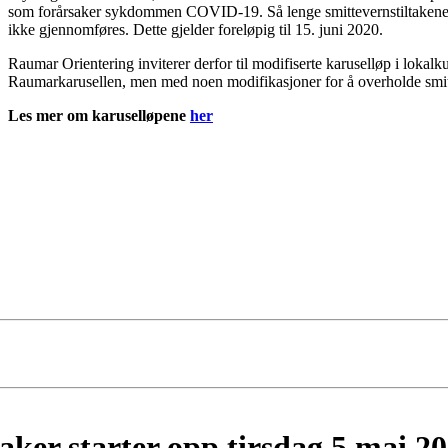
som forårsaker sykdommen COVID-19. Så lenge smittevernstiltakene v
ikke gjennomføres. Dette gjelder foreløpig til 15. juni 2020.
Raumar Orientering inviterer derfor til modifiserte karuselløp i lokal
Raumarkarusellen, men med noen modifikasjoner for å overholde smi
Les mer om karuselløpene
her
aker starter opp tirsdag 5.mai 2