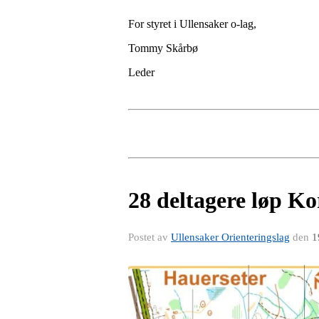
For styret i Ullensaker o-lag,
Tommy Skårbø
Leder
28 deltagere løp Ko
Postet av
Ullensaker Orienteringslag
den
1