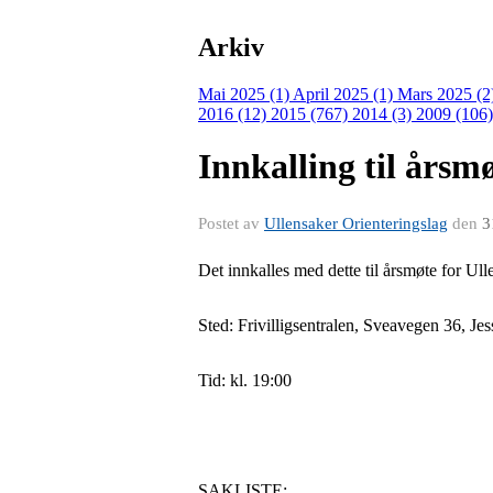
Arkiv
Mai 2025 (1)
April 2025 (1)
Mars 2025 (2
2016 (12)
2015 (767)
2014 (3)
2009 (106
Innkalling til årsm
Postet av
Ullensaker Orienteringslag
den
3
Det innkalles med dette til årsmøte for Ull
Sted: Frivilligsentralen, Sveavegen 36, Jess
Tid: kl. 19:00
SAKLISTE: