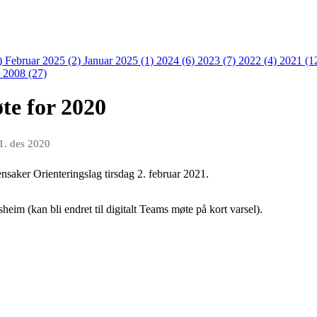
)
Februar 2025 (2)
Januar 2025 (1)
2024 (6)
2023 (7)
2022 (4)
2021 (1
)
2008 (27)
øte for 2020
1. des 2020
ensaker Orienteringslag tirsdag 2. februar 2021.
heim (kan bli endret til digitalt Teams møte på kort varsel).