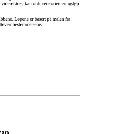
idereføres, kan ordinære orienteringsløp
kubbene. Løpene er basert på malen fra
ttevernbestemmelsene.
020