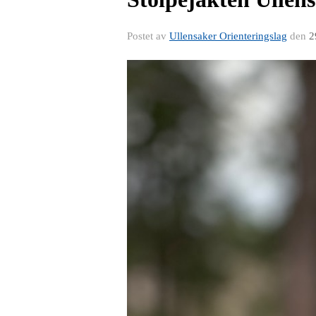
Postet av
Ullensaker Orienteringslag
den
2