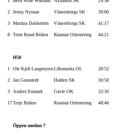
1
Berit Sofie
Wiklund
Nydalens SK
29:56
2
Jenny
Nyman
Vänersborgs SK
39:06
3
Martina
Dahlström
Vänersborgs SK
41:17
8
Trine Ruud Bråten
Raumar
Orientering
44:21
H50
1
Ole Kjell
Langmyren
Lillomarka
OL
28:52
2
Jan
Granstedt
Halden SK
30:58
3
Anders
Enmark
Gävle OK
32:30
17
Terje Bråten
Raumar
Orientering
48:46
Öppen
motion
7