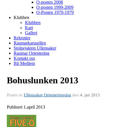
O-posten 2008
O-posten 1999-2009
O-Posten 1970-1979
Klubben
Klubben
Kart
Galleri
Rekrutter
Raumarkarusellen
Stolpejakten Ullensaker
Raumar Orientering
Kontakt oss
Bli Medlem
Bohuslunken 2013
Postet av
Ullensaker Orienteringslag
den
4. jan 2015
Publisert 1.april 2013