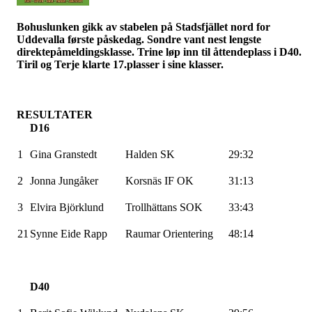
Bohuslunken
gikk av stabelen på
Stadsfjället
nord for
Uddevalla første påskedag. Sondre vant nest lengste
direktepåmeldingsklasse. Trine løp inn til åttendeplass i D40.
Tiril og Terje klarte 17.plasser i sine klasser.
RESULTATER
D16
1
Gina
Granstedt
Halden SK
29:32
2
Jonna
Jungåker
Korsnäs
IF OK
31:13
3
Elvira
Björklund
Trollhättans SOK
33:43
21
Synne Eide Rapp
Raumar
Orientering
48:14
D40