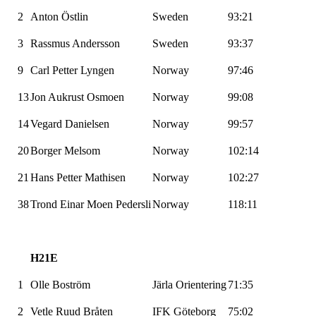
2
Anton
Östlin
Sweden
93:21
3
Rassmus
Andersson
Sweden
93:37
9
Carl Petter Lyngen
Norway
97:46
13
Jon Aukrust
Osmoen
Norway
99:08
14
Vegard Danielsen
Norway
99:57
20
Borger
Melsom
Norway
102:14
21
Hans Petter Mathisen
Norway
102:27
38
Trond Einar Moen
Pedersli
Norway
118:11
H21E
1
Olle
Boström
Järla
Orientering
71:35
2
Vetle Ruud Bråten
IFK Göteborg
75:02