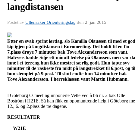
langdistansen
Postet av
Ullensaker Orienteringslag
den
2. jan 2015
Etter en svak sprint lørdag, slo Kamilla Olaussen til med et god
løp igjen på langdistansen i
Euromeeting
. Det holdt til en fin
7.plass drøye 7 minutter bak Tove
Alexandersson
som vant.
Halvveis hadde Silje ett minutt ledelse på Olaussen, men var d
inne i et terreng hun ikke mestret særlig godt. Hun tapte syv
minutter til de raskeste fra midt på langstrekket til 6.post, og ti
hun stemplet på 9.post. Til slutt endte hun 14 minutter bak
Tove
Alexandersson
. I herreklassen vant Martin
Hubmann
.
I Göteborg
O-meeting
imponerte Vetle ved å bli nr. 2 bak Olle
Boström
i H21E. Så han fikk en oppmuntrende helg i Göteborg m
12., 6. og 2.plass de tre dagene.
RESULTATER
W21E