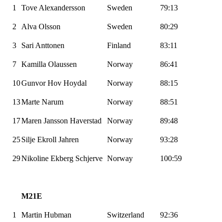
1
Tove
Alexandersson
Sweden
79:13
2
Alva
Olsson
Sweden
80:29
3
Sari
Anttonen
Finland
83:11
7
Kamilla Olaussen
Norway
86:41
10
Gunvor Hov
Hoydal
Norway
88:15
13
Marte
Narum
Norway
88:51
17
Maren Jansson
Haverstad
Norway
89:48
25
Silje
Ekroll
Jahren
Norway
93:28
29
Nikoline Ekberg
Schjerve
Norway
100:59
M21E
1
Martin
Hubman
Switzerland
92:36