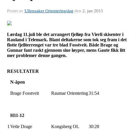
Postet av
Ullensaker Orienteringslag
den
2. jan 2015
Lørdag 11.juli ble det arrangert
fjelløp
fra
Vierli
skisenter
i
Rauland i Telemark. Blant deltakerne som tok seg fram i det
flotte fjellterrenget var tre blad Fosstveit. Både Brage og
Gunnar fant raskt gjennom sine løyper, mens Gaute fikk litt
mer problemer denne gangen.
RESULTATER
N-åpen
Brage Fosstveit
Raumar
Orientering
31:54
H11-12
1
Vetle Drage
Kongsberg OL
30:28