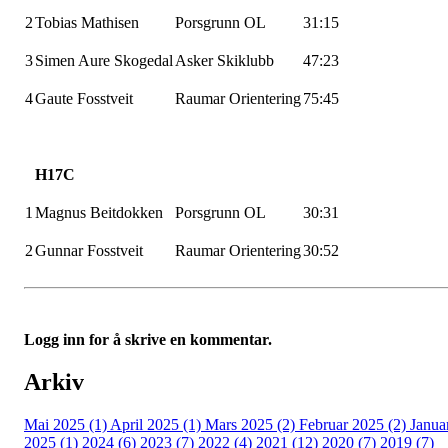
2
Tobias Mathisen
Porsgrunn OL
31:15
3
Simen Aure
Skogedal
Asker Skiklubb
47:23
4
Gaute Fosstveit
Raumar
Orientering
75:45
H17C
1
Magnus Beitdokken
Porsgrunn OL
30:31
2
Gunnar Fosstveit
Raumar
Orientering
30:52
Logg inn for å skrive en kommentar.
Arkiv
Mai 2025 (1)
April 2025 (1)
Mars 2025 (2)
Februar 2025 (2)
Janua
2025 (1)
2024 (6)
2023 (7)
2022 (4)
2021 (12)
2020 (7)
2019 (7)