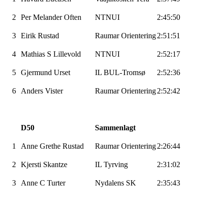
2
Per Melander
Often
NTNUI
2:45:50
3
Eirik Rustad
Raumar
Orientering
2:51:51
4
Mathias S
Lillevold
NTNUI
2:52:17
5
Gjermund
Urset
IL
BUL-Tromsø
2:52:36
6
Anders
Vister
Raumar
Orientering
2:52:42
D50
Sammenlagt
1
Anne Grethe Rustad
Raumar
Orientering
2:26:44
2
Kjersti
Skantze
IL
Tyrving
2:31:02
3
Anne C Turter
Nydalens SK
2:35:43