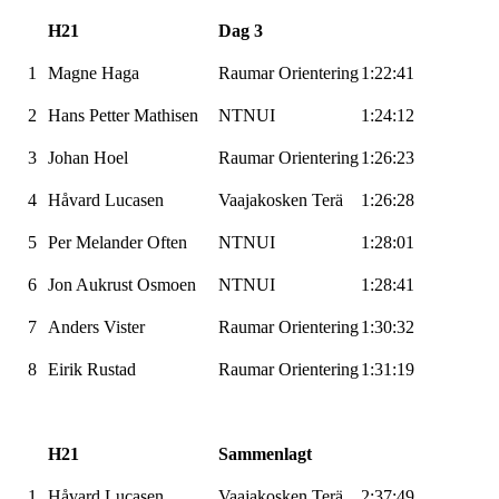
H21
Dag 3
1
Magne Haga
Raumar
Orientering
1:22:41
2
Hans Petter Mathisen
NTNUI
1:24:12
3
Johan Hoel
Raumar
Orientering
1:26:23
4
Håvard
Lucasen
Vaajakosken
Terä
1:26:28
5
Per Melander
Often
NTNUI
1:28:01
6
Jon Aukrust
Osmoen
NTNUI
1:28:41
7
Anders
Vister
Raumar
Orientering
1:30:32
8
Eirik Rustad
Raumar
Orientering
1:31:19
H21
Sammenlagt
1
Håvard
Lucasen
Vaajakosken
Terä
2:37:49