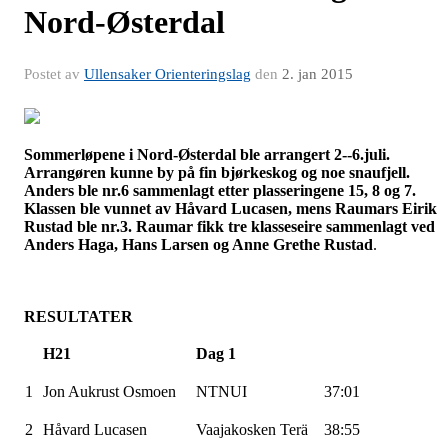
Nord-Østerdal
Postet av
Ullensaker Orienteringslag
den
2. jan 2015
Sommerløpene
i Nord-Østerdal ble arrangert 2--6.juli.
Arrangøren kunne by på fin bjørkeskog og noe snaufjell.
Anders ble nr.6 sammenlagt etter plasseringene 15, 8 og 7.
Klassen ble vunnet av Håvard
Lucasen
, mens
Raumars
Eirik
Rustad ble nr.3.
Raumar
fikk tre klasseseire sammenlagt ved
Anders Haga, Hans Larsen og Anne Grethe Rustad
.
RESULTATER
H21
Dag 1
1
Jon Aukrust
Osmoen
NTNUI
37:01
2
Håvard
Lucasen
Vaajakosken
Terä
38:55