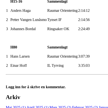
H15-16
Sammenlagt
1
Anders Haga
Raumar
Orientering
2:14:12
2
Petter Vangen
Lunåsmo
Tynset IF
2:14:56
3
Johannes
Bordal
Ringsaker OK
2:24:49
H80
Sammenlagt
1
Hans Larsen
Raumar
Orientering
3:07:39
2
Einar Hoff
IL
Tyrving
3:35:03
Logg inn for å skrive en kommentar.
Arkiv
Mai 2025 (1)
April 2025 (1)
Mars 2025 (2)
Februar 2025 (2)
Janua