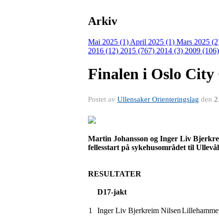
Arkiv
Mai 2025 (1)
April 2025 (1)
Mars 2025 (2
2016 (12)
2015 (767)
2014 (3)
2009 (106
Finalen i Oslo City
Postet av
Ullensaker Orienteringslag
den
2
Martin
Johansson
og Inger Liv Bjerkrei
fellesstart på sykehusområdet til Ullevål
RESULTATER
D17-jakt
1
Inger Liv Bjerkreim Nilsen
Lillehamm