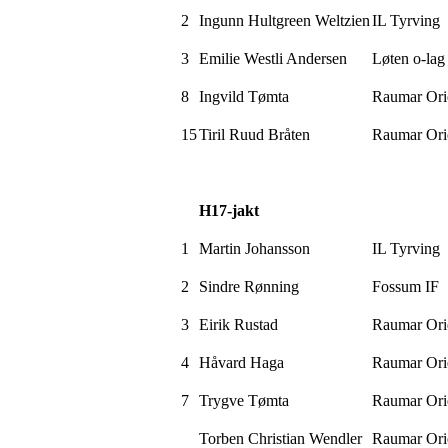
2
Ingunn Hultgreen Weltzien
IL
Tyrving
3
Emilie
Westli
Andersen
Løten o-lag
8
Ingvild
Tømta
Raumar
Ori
15
Tiril Ruud Bråten
Raumar
Ori
H17-jakt
1
Martin
Johansson
IL
Tyrving
2
Sindre Rønning
Fossum IF
3
Eirik Rustad
Raumar
Ori
4
Håvard Haga
Raumar
Ori
7
Trygve
Tømta
Raumar
Ori
Torben Christian
Wendler
Raumar
Ori