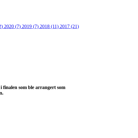
2)
2020 (7)
2019 (7)
2018 (11)
2017 (21)
 i finalen som ble arrangert som
n.