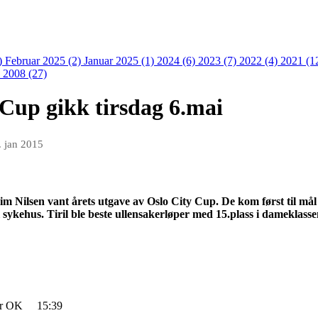
)
Februar 2025 (2)
Januar 2025 (1)
2024 (6)
2023 (7)
2022 (4)
2021 (1
)
2008 (27)
 Cup gikk tirsdag 6.mai
. jan 2015
m Nilsen vant årets utgave av Oslo City Cup. De kom først til mål
 sykehus. Tiril ble beste
ullensakerløper
med 15.plass i dameklasse
er OK
15:39