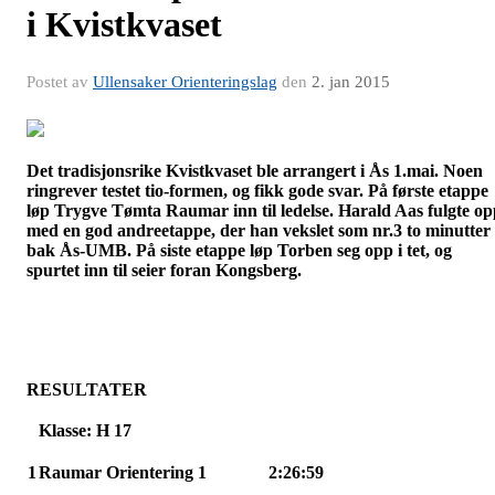
i Kvistkvaset
Postet av
Ullensaker Orienteringslag
den
2. jan 2015
Det tradisjonsrike
Kvistkvaset
ble arrangert i Ås 1.mai. Noen
ringrever testet
tio-formen
, og fikk gode svar. På første etappe
løp Trygve
Tømta
Raumar
inn til ledelse. Harald Aas fulgte o
med en god andreetappe, der han vekslet som nr.3 to minutter
bak
Ås-UMB
. På siste etappe løp Torben seg opp i tet, og
spurtet inn til seier foran Kongsberg.
RESULTATER
Klasse: H 17
1
Raumar
Orientering 1
2:26:59