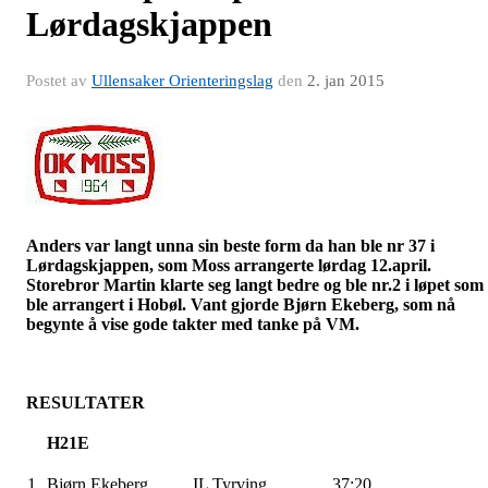
Lørdagskjappen
Postet av
Ullensaker Orienteringslag
den
2. jan 2015
Anders var langt unna sin beste form da han ble nr 37 i
Lørdagskjappen
, som Moss arrangerte lørdag 12.april.
Storebror Martin klarte seg langt bedre og ble nr.2 i løpet som
ble arrangert i Hobøl. Vant gjorde Bjørn Ekeberg, som nå
begynte å vise gode takter med tanke på VM.
RESULTATER
H21E
1
Bjørn Ekeberg
IL
Tyrving
37:20