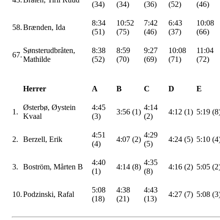
(34)
(34)
(36)
(52)
(46)
8:34
10:52
7:42
6:43
10:08
58.
Brænden
, Ida
(51)
(75)
(46)
(37)
(66)
Sønsterudbråten
,
8:38
8:59
9:27
10:08
11:04
67.
Mathilde
(52)
(70)
(69)
(71)
(72)
Herrer
A
B
C
D
E
Østerbø, Øystein
4:45
4:14
1.
3:56 (1)
4:12 (1)
5:19 (8
Kvaal
(3)
(2)
4:51
4:29
2.
Berzell
, Erik
4:07 (2)
4:24 (5)
5:10 (4
(4)
(5)
4:40
4:35
3.
Boström
, Mårten B
4:14 (8)
4:16 (2)
5:05 (2
(1)
(8)
5:08
4:38
4:43
10.
Podzinski
, Rafal
4:27 (7)
5:08 (3
(18)
(21)
(13)