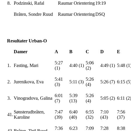
8.
Podzinski
, Rafal
Raumar
Orientering
19:19
Bråten, Sondre Ruud
Raumar
Orientering
DSQ
Resultater
Urban-O
Damer
A
B
C
D
E
5:27
5:06
1.
Fasting, Mari
4:40 (1)
4:49 (1)
5:48 (1
(1)
(2)
5:41
5:26
2.
Jurenikova
, Eva
5:11 (3)
5:26 (7)
6:15 (5
(3)
(4)
6:01
5:39
5:26
3.
Vinogradova
, Galina
5:05 (2)
6:11 (2
(7)
(13)
(4)
Sønsterudbråten
,
7:47
6:40
6:55
7:10
7:56
41.
Karoline
(39)
(40)
(32)
(43)
(37)
7:36
6:23
7:09
7:28
8:38
43.
Bråten, Tiril Ruud