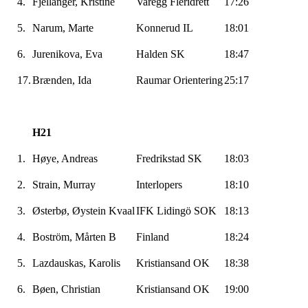
4.
Fjellanger, Kristine
Varegg
Fleridrett
17:26
5.
Narum
, Marte
Konnerud
IL
18:01
6.
Jurenikova
, Eva
Halden SK
18:47
17.
Brænden
, Ida
Raumar
Orientering
25:17
H21
1.
Høye, Andreas
Fredrikstad SK
18:03
2.
Strain
, Murray
Interlopers
18:10
3.
Østerbø, Øystein
Kvaal
IFK
Lidingö
SOK
18:13
4.
Boström
, Mårten B
Finland
18:24
5.
Lazdauskas
,
Karolis
Kristiansand OK
18:38
6.
Bøen, Christian
Kristiansand OK
19:00