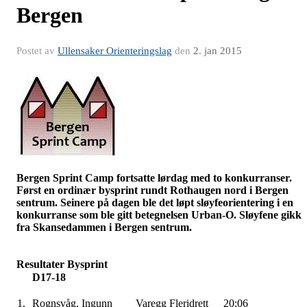
Bergen
Postet av
Ullensaker Orienteringslag
den
2. jan 2015
Bergen Sprint Camp fortsatte lørdag med to konkurranser.
Først en ordinær
bysprint
rundt
Rothaugen
nord i Bergen
sentrum. Seinere på dagen ble det løpt sløyfeorientering i en
konkurranse som ble gitt betegnelsen
Urban-O
. Sløyfene gikk
fra
Skansedammen
i Bergen sentrum.
Resultater
Bysprint
D17-18
1.
Rognsvåg
, Ingunn
Varegg
Fleridrett
20:06