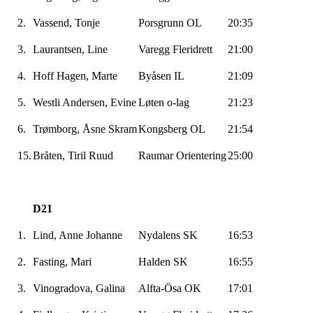
2.
Vassend
, Tonje
Porsgrunn OL
20:35
3.
Laurantsen
, Line
Varegg
Fleridrett
21:00
4.
Hoff Hagen, Marte
Byåsen
IL
21:09
5.
Westli
Andersen,
Evine
Løten o-lag
21:23
6.
Trømborg
, Åsne Skram
Kongsberg OL
21:54
15.
Bråten, Tiril Ruud
Raumar
Orientering
25:00
D21
1.
Lind, Anne Johanne
Nydalens SK
16:53
2.
Fasting, Mari
Halden SK
16:55
3.
Vinogradova
, Galina
Alfta-Ösa
OK
17:01