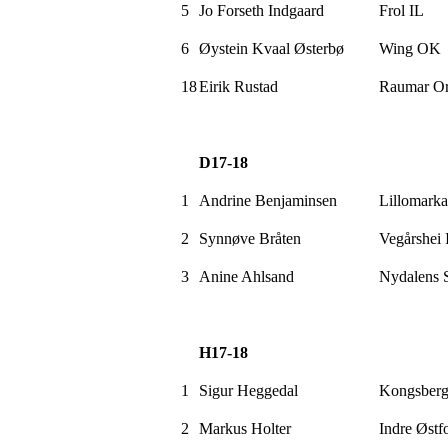
5
Jo Forseth
Indgaard
Frol IL
6
Øystein
Kvaal
Østerbø
Wing
OK
18
Eirik Rustad
Raumar
Or
D17-18
1
Andrine
Benjaminsen
Lillomarka
2
Synnøve Bråten
Vegårshei 
3
Anine
Ahlsand
Nydalens
H17-18
1
Sigur
Heggedal
Kongsber
2
Markus Holter
Indre Øst