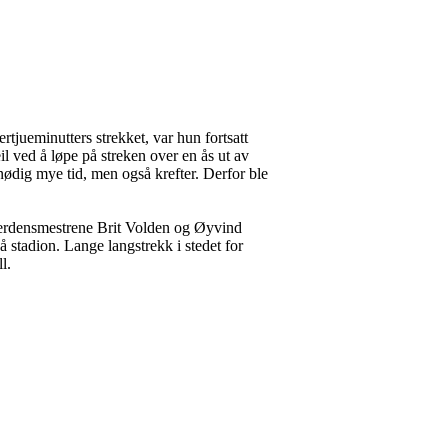
ertjueminutters strekket, var hun fortsatt
l ved å løpe på streken over en ås ut av
unødig mye tid, men også krefter. Derfor ble
 verdensmestrene Brit Volden og Øyvind
stadion. Lange langstrekk i stedet for
l.