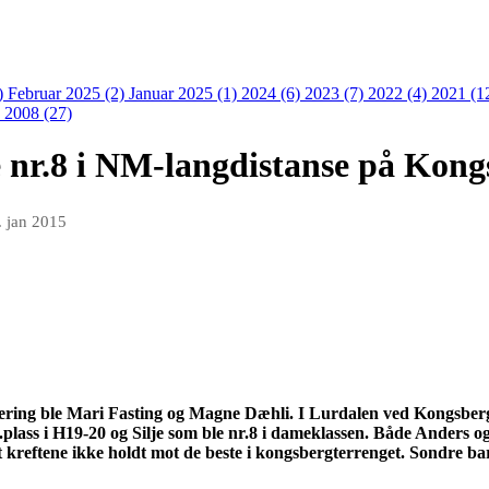
)
Februar 2025 (2)
Januar 2025 (1)
2024 (6)
2023 (7)
2022 (4)
2021 (1
)
2008 (27)
e nr.8 i NM-langdistanse på Kon
. jan 2015
tering ble Mari Fasting og Magne Dæhli. I
Lurdalen
ved Kongsberg 
.plass i H19-20 og Silje som ble nr.8 i dameklassen. Både Anders o
å at kreftene ikke holdt mot de beste i kongsbergterrenget. Sondre 