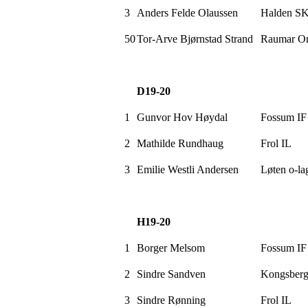
3
Anders
Felde
Olaussen
Halden S
50
Tor-Arve Bjørnstad Strand
Raumar
Or
D19-20
1
Gunvor Hov Høydal
Fossum IF
2
Mathilde Rundhaug
Frol IL
3
Emilie
Westli
Andersen
Løten o-la
H19-20
1
Borger
Melsom
Fossum IF
2
Sindre
Sandven
Kongsber
3
Sindre Rønning
Frol IL