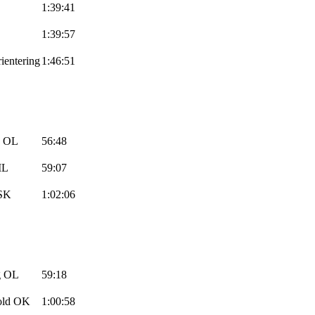
1:39:41
1:39:57
ientering
1:46:51
OL
56:48
IL
59:07
 SK
1:02:06
g OL
59:18
fold OK
1:00:58