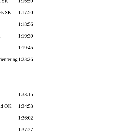
d SK
1:16:59
ts
SK
1:17:50
1:18:56
K
1:19:30
K
1:19:45
ientering
1:23:26
K
1:33:15
and OK
1:34:53
1:36:02
K
1:37:27