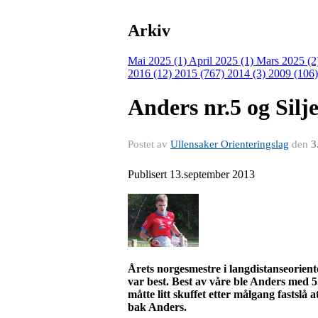
Arkiv
Mai 2025 (1)
April 2025 (1)
Mars 2025 (2
2016 (12)
2015 (767)
2014 (3)
2009 (106
Anders nr.5 og Silj
Postet av
Ullensaker Orienteringslag
den
3
Publisert 13.september 2013
Årets norgesmestre i langdistanseorien
var best. Best av våre ble Anders med 5
måtte litt skuffet etter målgang fastsl
bak Anders.