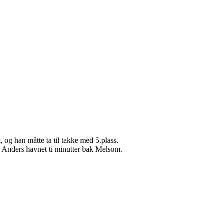
 og han måtte ta til takke med 5.plass.
 Anders havnet ti minutter bak
Melsom
.