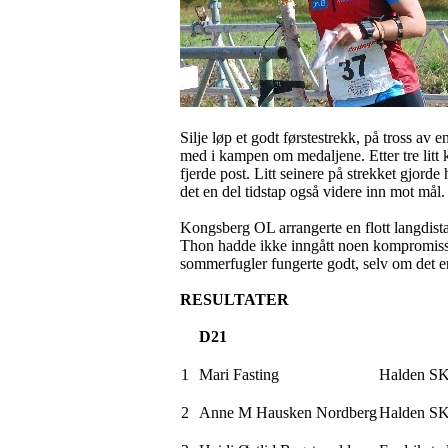
Silje løp et godt førstestrekk, på tross av 
med i kampen om medaljene. Etter tre litt 
fjerde post. Litt seinere på strekket gjord
det en del tidstap også videre inn mot mål.
Kongsberg OL arrangerte en flott langdist
Thon hadde ikke inngått noen kompromisser
sommerfugler fungerte godt, selv om det er 
RESULTATER
D21
1
Mari Fasting
Halden S
2
Anne M Hausken Nordberg
Halden S