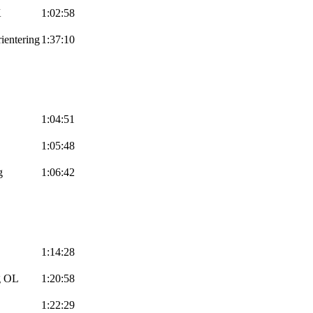
K
1:02:58
ientering
1:37:10
1:04:51
1:05:48
g
1:06:42
1:14:28
g OL
1:20:58
1:22:29