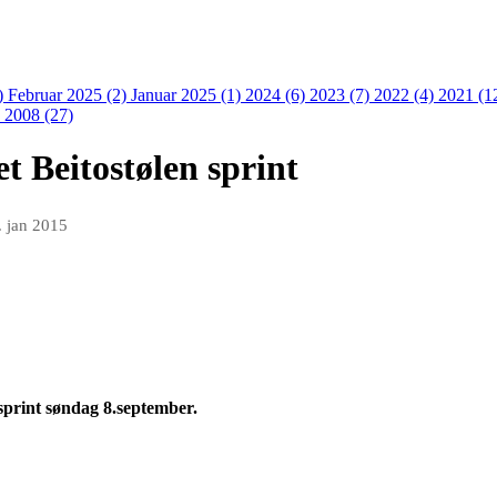
)
Februar 2025 (2)
Januar 2025 (1)
2024 (6)
2023 (7)
2022 (4)
2021 (1
)
2008 (27)
t Beitostølen sprint
. jan 2015
sprint søndag 8.september.