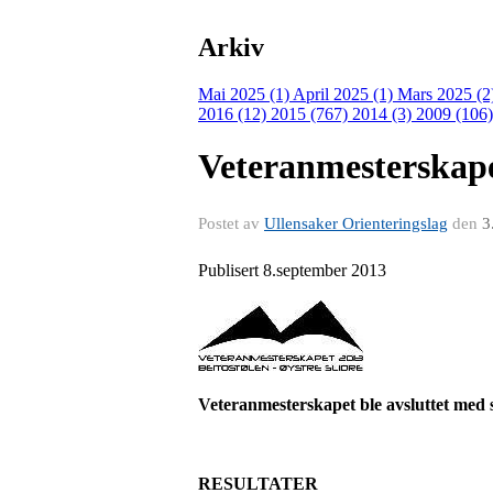
Arkiv
Mai 2025 (1)
April 2025 (1)
Mars 2025 (2
2016 (12)
2015 (767)
2014 (3)
2009 (106
Veteranmesterskape
Postet av
Ullensaker Orienteringslag
den
3
Publisert 8.september 2013
Veteranmesterskapet ble avsluttet med 
RESULTATER