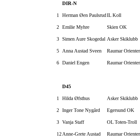
DIR-N
1
Herman Øen
Paulsrud
IL Koll
2
Emilie Myhre
Skien OK
3
Simen Aure
Skogedal
Asker Skiklubb
5
Anna Austad
Sveen
Raumar
Orienter
6
Daniel Engen
Raumar
Orienter
D45
1
Hilda
Øfsthus
Asker Skiklubb
2
Inger Tone Nygård
Egersund OK
3
Vanja Staff
OL
Toten-Troll
12
Anne-Grete Austad
Raumar
Orienter