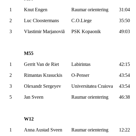
1
Knut Engen
Raumar
orientering
31:04
2
Luc
Cloostermans
C.O.Liege
35:50
3
Vlastimir
Marjanoviã
PSK
Kopaonik
49:03
M55
1
Gerrit
Van de Riet
Labirintas
42:15
2
Rimantas
Krasuckis
O-Penser
43:54
3
Olexandr
Sergeyev
Universitatea
Craiova
43:54
5
Jan
Sveen
Raumar
orientering
46:38
W12
1
Anna Austad
Sveen
Raumar
orientering
12:22