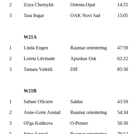
2
Zoya
Chernykh
Orienta-Opal
14:55
3
Tara
Þagar
OAK
Novi
Sad
15:05
W21A
1
Linda Engen
Raumar
orientering
47:59
2
Loreta
Litvinaite
Apuokas
Osk
62:22
3
Tamara
Vuletiã
DIF
85:30
W21B
1
Sabine
Oficiere
Saldus
43:59
2
Anne-Grete Austad
Raumar
orientering
54:34
3
Ol'ga
Kulikova
O-Penser
56:30
5
Stine Austad
Raumar
orientering
79:12