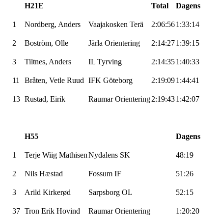
H21E
Total
Dagens
1
Nordberg, Anders
Vaajakosken
Terä
2:06:56
1:33:14
2
Boström
, Olle
Järla
Orientering
2:14:27
1:39:15
3
Tiltnes
, Anders
IL
Tyrving
2:14:35
1:40:33
11
Bråten, Vetle Ruud
IFK Göteborg
2:19:09
1:44:41
13
Rustad, Eirik
Raumar
Orientering
2:19:43
1:42:07
H55
Dagens
1
Terje Wiig Mathisen
Nydalens SK
48:19
2
Nils Hæstad
Fossum IF
51:26
3
Arild
Kirkerød
Sarpsborg OL
52:15
37
Tron Erik Hovind
Raumar
Orientering
1:20:20