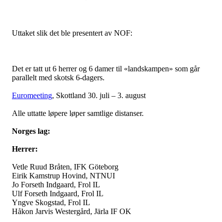
Uttaket slik det ble presentert av NOF:
Det er tatt ut 6 herrer og 6 damer til «landskampen» som går
parallelt med skotsk 6-dagers.
Euromeeting
, Skottland 30. juli – 3. august
Alle uttatte løpere løper samtlige distanser.
Norges lag:
Herrer:
Vetle Ruud Bråten, IFK Göteborg
Eirik
Kamstrup
Hovind, NTNUI
Jo Forseth
Indgaard
, Frol IL
Ulf Forseth
Indgaard
, Frol IL
Yngve Skogstad, Frol IL
Håkon
Jarvis
Westergård
,
Järla
IF OK