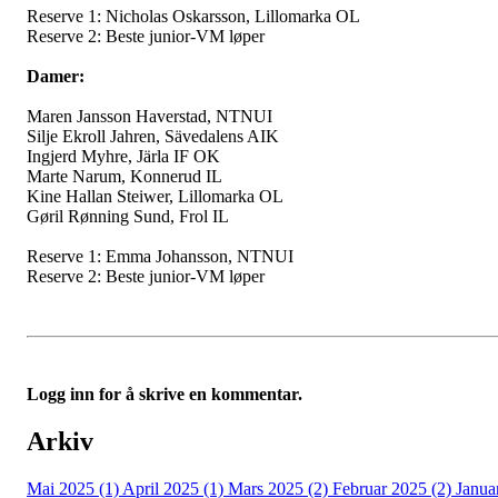
Reserve 1: Nicholas
Oskarsson
,
Lillomarka
OL
Reserve 2: Beste junior-VM løper
Damer:
Maren Jansson
Haverstad
, NTNUI
Silje
Ekroll
Jahren
,
Sävedalens
AIK
Ingjerd Myhre,
Järla
IF OK
Marte
Narum
,
Konnerud
IL
Kine
Hallan
Steiwer
,
Lillomarka
OL
Gøril Rønning Sund, Frol IL
Reserve 1: Emma
Johansson
, NTNUI
Reserve 2: Beste junior-VM løper
Logg inn for å skrive en kommentar.
Arkiv
Mai 2025 (1)
April 2025 (1)
Mars 2025 (2)
Februar 2025 (2)
Janua