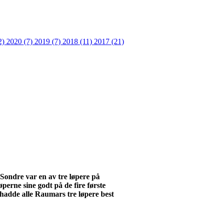
2)
2020 (7)
2019 (7)
2018 (11)
2017 (21)
Sondre var en av tre løpere på
perne sine godt på de fire første
 hadde alle
Raumars
tre løpere best