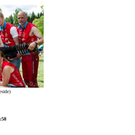
side)
:58