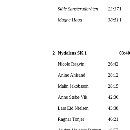
Ståle
Sønsterudbråten
23:37
1
Magne Haga
38:51
1
2
Nydalens SK 1
03:40
Nicole
Ragvin
26:42
Anine
Ahlsand
28:12
Malin
Jakobsson
28:15
Anne Sæbø Vik
42:30
Lars Eid Nielsen
43:38
Ragnar
Tonjer
46:21