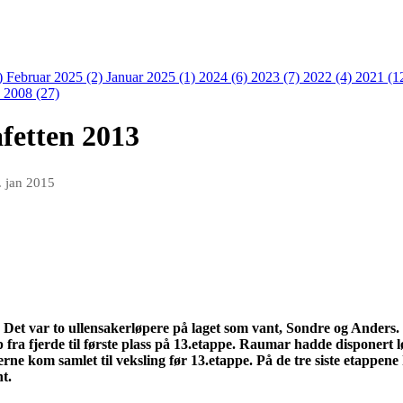
)
Februar 2025 (2)
Januar 2025 (1)
2024 (6)
2023 (7)
2022 (4)
2021 (1
)
2008 (27)
fetten 2013
. jan 2015
. Det var to
ullensakerløpere
på laget som vant, Sondre og Anders. 
fra fjerde til første plass på 13.etappe.
Raumar
hadde disponert lø
erne kom samlet til veksling før 13.etappe. På de tre siste etappene
nt.