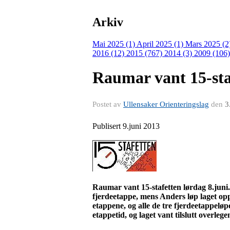
Arkiv
Mai 2025 (1)
April 2025 (1)
Mars 2025 (2
2016 (12)
2015 (767)
2014 (3)
2009 (106
Raumar vant 15-sta
Postet av
Ullensaker Orienteringslag
den
3
Publisert 9.juni 2013
Raumar
vant 15-stafetten lørdag 8.juni
fjerdeetappe, mens Anders løp laget opp 
etappene, og alle de tre fjerdeetappeløp
etappetid, og laget vant tilslutt overlege