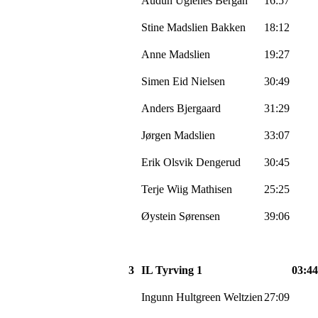
Audun Uglenes Bergan
16:57
Stine
Madslien
Bakken
18:12
Anne
Madslien
19:27
Simen Eid Nielsen
30:49
Anders
Bjergaard
31:29
Jørgen
Madslien
33:07
Erik Olsvik
Dengerud
30:45
Terje Wiig Mathisen
25:25
Øystein Sørensen
39:06
3
IL
Tyrving
1
03:44
Ingunn Hultgreen Weltzien
27:09