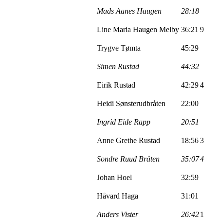
Mads
Aanes
Haugen
28:18
Line Maria Haugen Melby
36:21
9
Trygve
Tømta
45:29
Simen Rustad
44:32
Eirik Rustad
42:29
4
Heidi
Sønsterudbråten
22:00
Ingrid Eide Rapp
20:51
Anne Grethe Rustad
18:56
3
Sondre Ruud Bråten
35:07
4
Johan Hoel
32:59
Håvard Haga
31:01
Anders
Vister
26:42
1