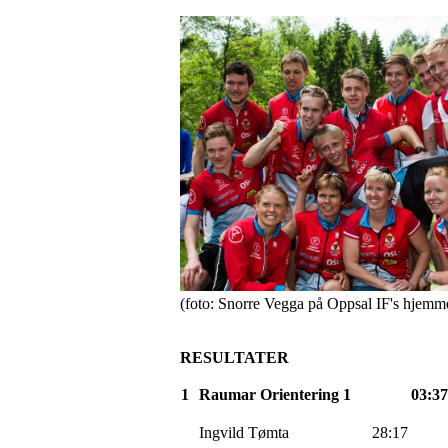
(foto: Snorre
Vegga
på Oppsal
IF's
hjemme
RESULTATER
1
Raumar
Orientering 1
03:37
Ingvild
Tømta
28:17