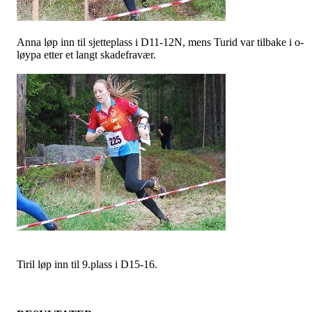
Anna løp inn til sjetteplass i D11-12N, mens Turid var tilbake i o-
løypa etter et langt skadefravær.
Tiril løp inn til 9.plass i D15-16.