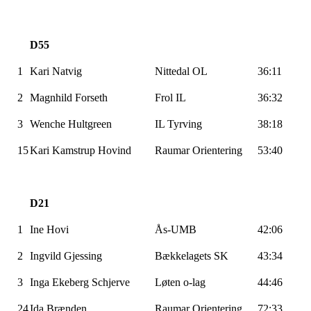
D55
1
Kari Natvig
Nittedal OL
36:11
2
Magnhild Forseth
Frol IL
36:32
3
Wenche Hultgreen
IL
Tyrving
38:18
15
Kari
Kamstrup
Hovind
Raumar
Orientering
53:40
D21
1
Ine
Hovi
Ås-UMB
42:06
2
Ingvild
Gjessing
Bækkelagets
SK
43:34
3
Inga Ekeberg
Schjerve
Løten o-lag
44:46
24
Ida
Brænden
Raumar
Orientering
72:33