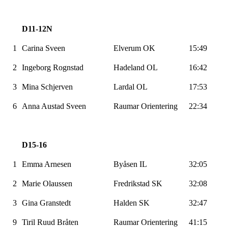
D11-12N
1
Carina
Sveen
Elverum OK
15:49
2
Ingeborg Rognstad
Hadeland OL
16:42
3
Mina Schjerven
Lardal OL
17:53
6
Anna Austad
Sveen
Raumar
Orientering
22:34
D15-16
1
Emma Arnesen
Byåsen
IL
32:05
2
Marie Olaussen
Fredrikstad SK
32:08
3
Gina
Granstedt
Halden SK
32:47
9
Tiril Ruud Bråten
Raumar
Orientering
41:15