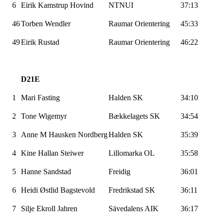
6
Eirik
Kamstrup
Hovind
NTNUI
37:13
46
Torben
Wendler
Raumar
Orientering
45:33
49
Eirik Rustad
Raumar
Orientering
46:22
D21E
1
Mari Fasting
Halden SK
34:10
2
Tone
Wigemyr
Bækkelagets
SK
34:54
3
Anne M Hausken Nordberg
Halden SK
35:39
4
Kine
Hallan
Steiwer
Lillomarka
OL
35:58
5
Hanne Sandstad
Freidig
36:01
6
Heidi
Østlid
Bagstevold
Fredrikstad SK
36:11
7
Silje
Ekroll
Jahren
Sävedalens
AIK
36:17