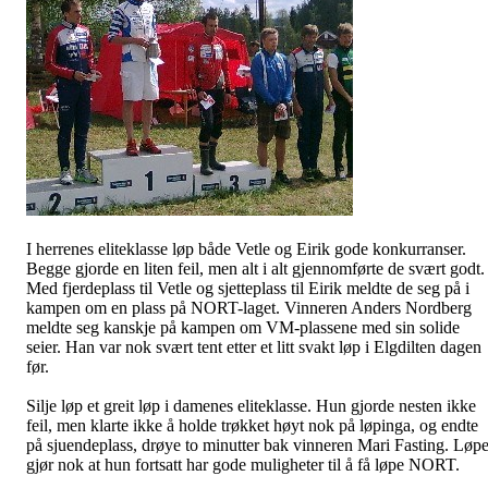
I herrenes eliteklasse løp både Vetle og Eirik gode konkurranser.
Begge gjorde en liten feil, men alt i alt gjennomførte de svært godt.
Med fjerdeplass til Vetle og sjetteplass til Eirik meldte de seg på i
kampen om en plass på
NORT-laget
. Vinneren Anders Nordberg
meldte seg kanskje på kampen om VM-plassene med sin solide
seier. Han var nok svært tent etter et litt svakt løp i
Elgdilten
dagen
før.
Silje løp et greit løp i damenes eliteklasse. Hun gjorde nesten ikke
feil, men klarte ikke å holde trøkket høyt nok på løpinga, og endte
på sjuendeplass, drøye to minutter bak vinneren Mari Fasting. Løpe
gjør nok at hun fortsatt har gode muligheter til å få løpe NORT.