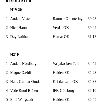
RESULTATER
H19-20
1
Anders
Vister
Raumar
Orientering
30:28
2
Nick Hann
Verdal OK
30:42
3
Dag Lofthus
Hamar OK
31:18
H21E
1
Anders Nordberg
Vaajakosken
Terä
34:52
2
Magne Dæhli
Halden SK
35:23
3
Hans Gunnar Omdal
Kristiansand OK
35:38
4
Vetle Ruud Bråten
IFK Göteborg
36:10
5
Emil
Wingstedt
Halden SK
36:45