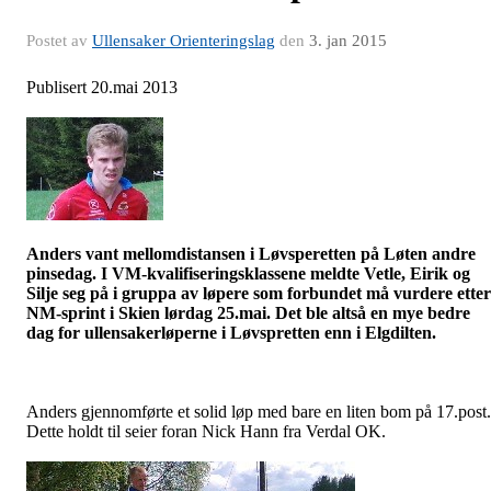
Postet av
Ullensaker Orienteringslag
den
3. jan 2015
Publisert 20.mai 2013
Anders vant mellomdistansen i
Løvsperetten
på Løten andre
pinsedag. I VM-kvalifiseringsklassene meldte Vetle, Eirik og
Silje seg på i gruppa av løpere som forbundet må vurdere etter
NM-sprint i Skien lørdag 25.mai. Det ble altså en mye bedre
dag for
ullensakerløperne
i Løvspretten enn i
Elgdilten.
Anders gjennomførte et solid løp med bare en liten bom på 17.post.
Dette holdt til seier foran Nick Hann fra Verdal OK.