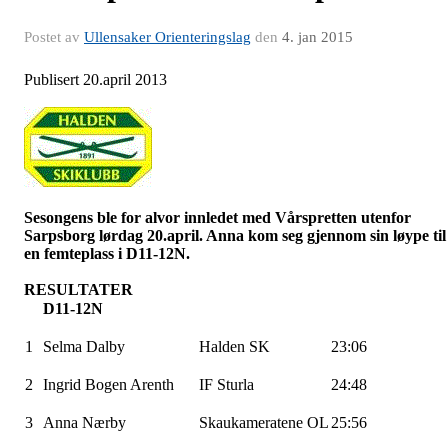
Postet av
Ullensaker Orienteringslag
den
4. jan 2015
Publisert 20.april 2013
Sesongens ble for alvor innledet med Vårspretten utenfor
Sarpsborg lørdag 20.april. Anna kom seg gjennom sin løype til
en femteplass i D11-12N.
RESULTATER
D11-12N
1
Selma Dalby
Halden SK
23:06
2
Ingrid Bogen Arenth
IF Sturla
24:48
3
Anna Nærby
Skaukameratene OL
25:56