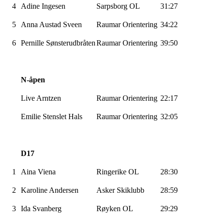
4
Adine Ingesen
Sarpsborg OL
31:27
5
Anna Austad Sveen
Raumar Orientering
34:22
6
Pernille Sønsterudbråten
Raumar Orientering
39:50
N-åpen
Live Arntzen
Raumar Orientering
22:17
Emilie Stenslet Hals
Raumar Orientering
32:05
D17
1
Aina Viena
Ringerike OL
28:30
2
Karoline Andersen
Asker Skiklubb
28:59
3
Ida Svanberg
Røyken OL
29:29