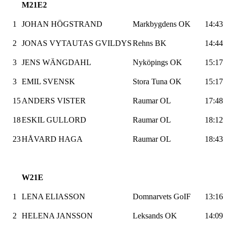
M21E2
1
JOHAN HÖGSTRAND
Markbygdens OK
14:43
2
JONAS VYTAUTAS GVILDYS
Rehns
BK
14:44
3
JENS WÄNGDAHL
Nyköpings
OK
15:17
3
EMIL SVENSK
Stora Tuna OK
15:17
15
ANDERS VISTER
Raumar
OL
17:48
18
ESKIL GULLORD
Raumar
OL
18:12
23
HÅVARD HAGA
Raumar
OL
18:43
W21E
1
LENA ELIASSON
Domnarvets
GoIF
13:16
2
HELENA JANSSON
Leksands
OK
14:09