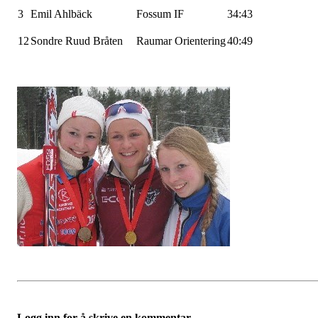
3
Emil
Ahlbäck
Fossum IF
34:43
12
Sondre Ruud Bråten
Raumar
Orientering
40:49
Logg inn for å skrive en kommentar.