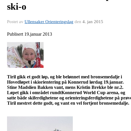
ski-o
Postet av
Ullensaker Orienteringslag
den
4. jan 2015
Publisert 19.januar 2013
Tiril gikk et godt løp, og ble belønnet med bronsemedalje i
Hovedløpet i
skiorientering
på
Konnerud
lørdag 19.januar.
Stine
Madslien
Bakken vant, mens Kristin Brekke ble nr.2.
Løpet gikk i området rundt
Konnerud
World Cup arena, og
satte både skiferdighetene og orienteringsferdighetene på prøv
Tiril mestret dette godt, og vant en vel fortjent bronsemedalje.