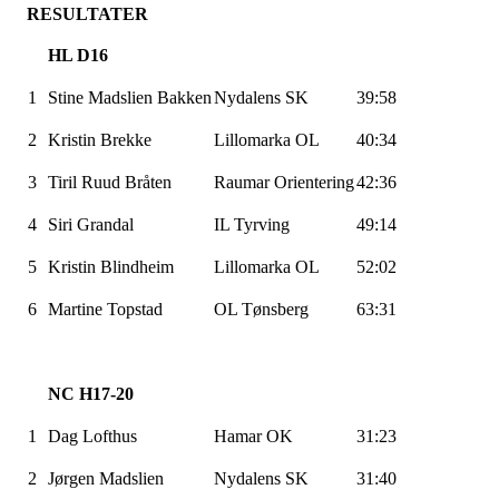
RESULTATER
HL D16
1
Stine
Madslien
Bakken
Nydalens SK
39:58
2
Kristin Brekke
Lillomarka
OL
40:34
3
Tiril Ruud Bråten
Raumar
Orientering
42:36
4
Siri
Grandal
IL
Tyrving
49:14
5
Kristin Blindheim
Lillomarka
OL
52:02
6
Martine
Topstad
OL Tønsberg
63:31
NC H17-20
1
Dag Lofthus
Hamar OK
31:23
2
Jørgen
Madslien
Nydalens SK
31:40