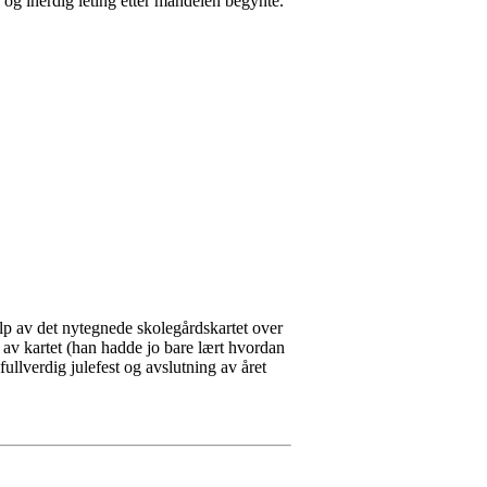
, og iherdig leting etter mandelen begynte.
jelp av det nytegnede skolegårdskartet over
 av kartet (han hadde jo bare lært hvordan
fullverdig julefest og avslutning av året