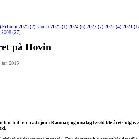
)
Februar 2025 (2)
Januar 2025 (1)
2024 (6)
2023 (7)
2022 (4)
2021 (1
)
2008 (27)
ret på Hovin
. jan 2015
in har blitt en tradisjon i Raumar, og onsdag kveld ble årets utga
rd.