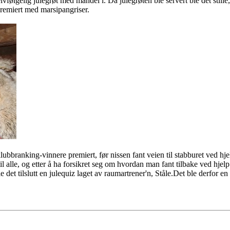
vfølgelig julegrøt med mandel i. Da julegrøten ble servert ble det stille
premiert med marsipangriser.
 klubbranking-vinn
ere
premiert, før nissen fant veien til stabburet ved h
 alle, og etter å ha forsikret seg om hvordan man fant tilbake ved hjelp
 det tilslutt en julequiz laget av raumartrener'n, Ståle.Det ble derfor en 