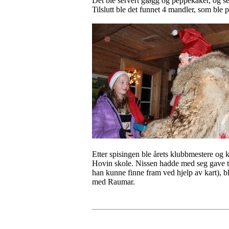
Det ble servert gløgg og peppekaker, og sel
Tilslutt ble det funnet 4 mandler, som ble 
Etter spisingen ble årets klubbmestere og
Hovin skole. Nissen hadde med seg gave til
han kunne finne fram ved hjelp av kart), ble
med Raumar.