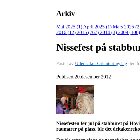
Arkiv
Mai 2025 (1)
April 2025 (1)
Mars 2025 (2
2016 (12)
2015 (767)
2014 (3)
2009 (106
Nissefest på stabbu
Postet av
Ullensaker Orienteringslag
den
5
Publisert 20.desember 2012
Nissefesten før jul på stabburet på Hov
raumarer på plass, ble det deltakerreko