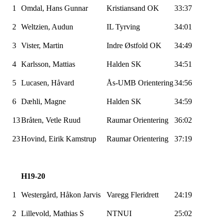
1
Omdal, Hans Gunnar
Kristiansand OK
33:37
2
Weltzien, Audun
IL
Tyrving
34:01
3
Vister
, Martin
Indre Østfold OK
34:49
4
Karlsson, Mattias
Halden SK
34:51
5
Lucasen
, Håvard
Ås-UMB
Orientering
34:56
6
Dæhli, Magne
Halden SK
34:59
13
Bråten, Vetle Ruud
Raumar
Orientering
36:02
23
Hovind, Eirik
Kamstrup
Raumar
Orientering
37:19
H19-20
1
Westergård
, Håkon
Jarvis
Varegg
Fleridrett
24:19
2
Lillevold
, Mathias S
NTNUI
25:02