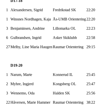
D17-18
1
Alexandersen, Sigrid
Fredrikstad SK
22:20
1
Winsnes
Nordhagen
, Kaja
Ås-UMB
Orientering
22:20
3
Benjaminsen
, Andrine
Lillomarka
OL
22:23
6
Gulbrandsen, Ingrid
Asker Skiklubb
22:58
27
Melby, Line Maria Haugen
Raumar
Orientering
29:15
D19-20
1
Narum
, Marte
Konnerud
IL
25:45
2
Myhre, Ingjerd
Kongsberg OL
25:47
3
Wennemo
, Oda
Halden SK
25:56
22
Håversen
, Marie Hammer
Raumar
Orientering
38:22