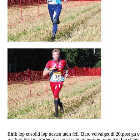
Eirik løp et solid løp nesten uten feil. Bare
veivalget
til 20.post ga e
markert tidstap. Farten var høy fra begynnelsen, men han ble sliten