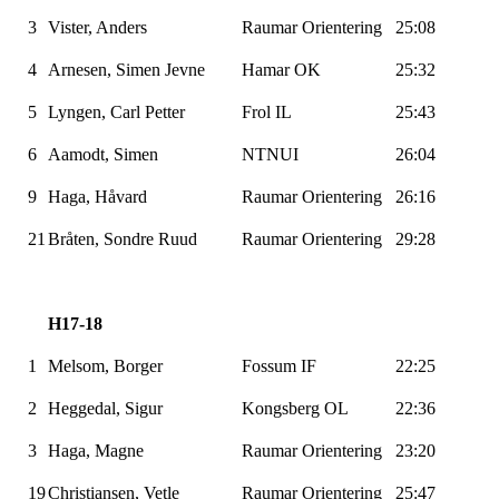
3
Vister
, Anders
Raumar
Orientering
25:08
4
Arnesen, Simen Jevne
Hamar OK
25:32
5
Lyngen, Carl Petter
Frol IL
25:43
6
Aamodt, Simen
NTNUI
26:04
9
Haga, Håvard
Raumar
Orientering
26:16
21
Bråten, Sondre Ruud
Raumar
Orientering
29:28
H17-18
1
Melsom
, Borger
Fossum IF
22:25
2
Heggedal,
Sigur
Kongsberg OL
22:36
3
Haga, Magne
Raumar
Orientering
23:20
19
Christiansen, Vetle
Raumar
Orientering
25:47