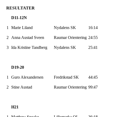
RESULTATER
D11-12N
1
Marie Liland
Nydalens SK
16:14
2
Anna Austad
Sveen
Raumar
Orientering
24:55
3
Ida Kristine
Tandberg
Nydalens SK
25:41
D19-20
1
Guro Alexandersen
Fredrikstad SK
44:45
2
Stine Austad
Raumar
Orientering
99:47
H21
1
Matthew
Speake
Lillomarka
OL
36:18