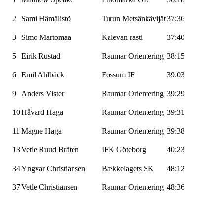
2
Sami
Hämälistö
Turun
Metsänkävijät
37:36
3
Simo
Martomaa
Kalevan
rasti
37:40
5
Eirik Rustad
Raumar
Orientering
38:15
6
Emil
Ahlbäck
Fossum IF
39:03
9
Anders
Vister
Raumar
Orientering
39:29
10
Håvard Haga
Raumar
Orientering
39:31
11
Magne Haga
Raumar
Orientering
39:38
13
Vetle Ruud Bråten
IFK Göteborg
40:23
34
Yngvar Christiansen
Bækkelagets
SK
48:12
37
Vetle Christiansen
Raumar
Orientering
48:36