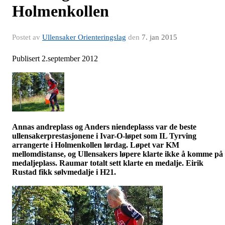
Holmenkollen
Postet av
Ullensaker Orienteringslag
den
7. jan 2015
Publisert 2.september 2012
Annas andreplass og Anders
niendeplasss
var de beste
ullensakerprestasjonene
i
Ivar-O-løpet
som IL
Tyrving
arrangerte i Holmenkollen lørdag. Løpet var KM
mellomdistanse, og Ullensakers løpere klarte ikke å komme på
medaljeplass.
Raumar
totalt sett klarte en medalje. Eirik
Rustad fikk sølvmedalje i H21.