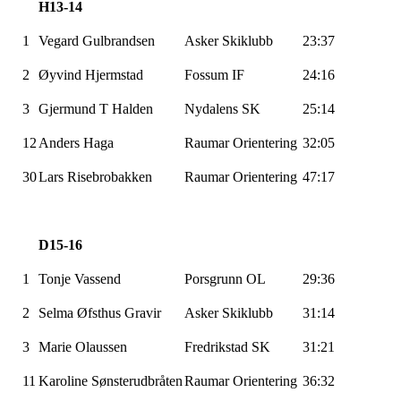
H13-14
1
Vegard Gulbrandsen
Asker Skiklubb
23:37
2
Øyvind
Hjermstad
Fossum IF
24:16
3
Gjermund T Halden
Nydalens SK
25:14
12
Anders Haga
Raumar
Orientering
32:05
30
Lars
Risebrobakken
Raumar
Orientering
47:17
D15-16
1
Tonje
Vassend
Porsgrunn OL
29:36
2
Selma
Øfsthus
Gravir
Asker Skiklubb
31:14
3
Marie Olaussen
Fredrikstad SK
31:21
11
Karoline
Sønsterudbråten
Raumar
Orientering
36:32