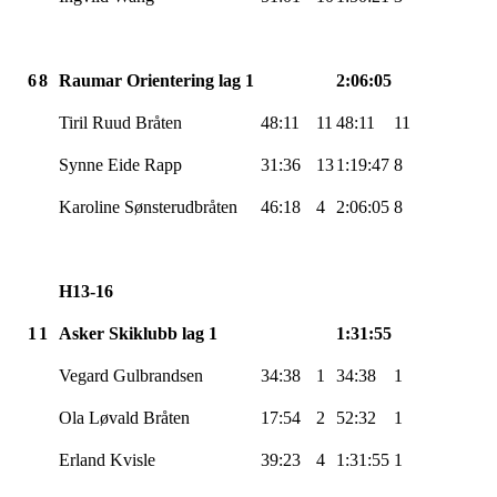
6
8
Raumar
Orientering lag 1
2:06:05
Tiril Ruud Bråten
48:11
11
48:11
11
Synne Eide Rapp
31:36
13
1:19:47
8
Karoline
Sønsterudbråten
46:18
4
2:06:05
8
H13-16
1
1
Asker Skiklubb lag 1
1:31:55
Vegard Gulbrandsen
34:38
1
34:38
1
Ola
Løvald
Bråten
17:54
2
52:32
1
Erland Kvisle
39:23
4
1:31:55
1