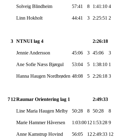
Solveig Blindheim
57:41
8
1:41:10
4
Linn
Hokholt
44:41
3
2:25:51
2
3
NTNUI lag 4
2:26:18
Jennie
Andersson
45:06
3
45:06
3
Ane Sofie Næss
Bjørgul
53:04
5
1:38:10
1
Hanna Haugen
Nordbrøden
48:08
5
2:26:18
3
7
12
Raumar
Orientering lag 1
2:49:33
Line Maria Haugen Melby
50:28
8
50:28
8
Marie Hammer
Håversen
1:03:00
12
1:53:28
9
Anne
Kamstrup
Hovind
56:05
12
2:49:33
12