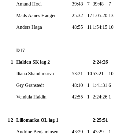
Amund Hoel
39:48
7
39:48
7
Mads
Aanes
Haugen
25:32
17
1:05:20
13
Anders Haga
48:55
11
1:54:15
10
D17
1
Halden SK lag 2
2:24:26
Iliana
Shandurkova
53:21
10
53:21
10
Gry
Granstedt
48:10
1
1:41:31
6
Vendula
Haldin
42:55
1
2:24:26
1
1
2
Lillomarka
OL lag 1
2:25:51
Andrine
Benjaminsen
43:29
1
43:29
1