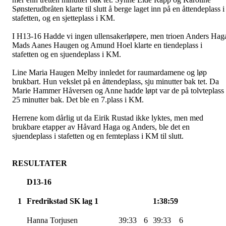
Sønsterudbråten
klarte til slutt å berge laget inn på en åttendeplass i
stafetten, og en sjetteplass i KM.
I H13-16 Hadde vi ingen
ullensakerløpere
, men trioen Anders Hag
Mads
Aanes
Haugen og Amund Hoel klarte en tiendeplass i
stafetten og en sjuendeplass i KM.
Line Maria Haugen Melby innledet for
raumardamene
og løp
brukbart. Hun vekslet på en åttendeplass, sju minutter bak tet. Da
Marie Hammer
Håversen
og Anne hadde løpt var de på tolvteplass
25 minutter bak. Det ble en 7.plass i KM.
Herrene kom dårlig ut da Eirik Rustad ikke lyktes, men med
brukbare etapper av Håvard Haga og Anders, ble det en
sjuendeplass i stafetten og en femteplass i KM til slutt.
RESULTATER
D13-16
1
Fredrikstad SK lag 1
1:38:59
Hanna
Torjusen
39:33
6
39:33
6