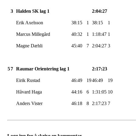
3
Halden SK lag 1
2:04:27
Erik
Axelsson
38:15
1
38:15
1
Marcus
Millegård
40:32
1
1:18:47
1
Magne Dæhli
45:40
7
2:04:27
3
5
7
Raumar
Orientering lag 1
2:17:23
Eirik Rustad
46:49
19
46:49
19
Håvard Haga
44:16
6
1:31:05
10
Anders
Vister
46:18
8
2:17:23
7
Logg inn for å skrive en kommentar.