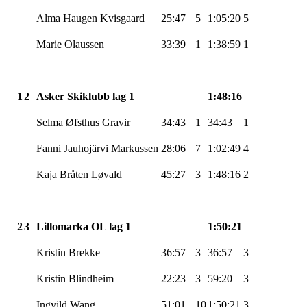
Alma Haugen
Kvisgaard
25:47
5
1:05:20
5
Marie Olaussen
33:39
1
1:38:59
1
1
2
Asker Skiklubb lag 1
1:48:16
Selma
Øfsthus
Gravir
34:43
1
34:43
1
Fanni
Jauhojärvi
Markussen
28:06
7
1:02:49
4
Kaja Bråten
Løvald
45:27
3
1:48:16
2
2
3
Lillomarka
OL lag 1
1:50:21
Kristin Brekke
36:57
3
36:57
3
Kristin Blindheim
22:23
3
59:20
3
Ingvild
Wang
51:01
10
1:50:21
3