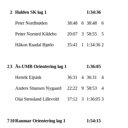
2
Halden SK lag 1
1:34:36
Peter
Nordbrøden
38:48
6
38:48
6
Petter
Norsted
Kildebo
20:07
3
58:55
5
Håkon
Raadal
Bjørlo
35:41
1
1:34:36
2
2
3
Ås-UMB
Orientering lag 1
1:36:05
Henrik
Eijsink
36:31
4
36:31
4
Anders
Stiansen
Nygaard
22:22
9
58:53
4
Olai
Stensland
Lillevold
37:12
3
1:36:05
3
7
10
Raumar
Orientering lag 1
1:54:15