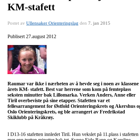
KM-stafett
Postet av
Ullensaker Orienteringslag
den
7. jan 2015
Publisert 27.august 2012
Raumar
var ikke i nærheten av å hevde seg i noen av klassene 
årets KM- stafett. Best var herrene som kom på femteplass
seksten minutter bak
Lillomarka
. Verken Anders, Anne eller
Tiril overbeviste på sine etapper. Stafetten var et
fellesarrangement for Østfold Orienteringskrets og Akershus o
Oslo Orienteringskrets, og ble arrangert av Fredrikstad
Skiklubb på
Kråkrøy
.
I D13-16 stafetten innledet Tiril. Hun vekslet på 11.plass i stafetten
mer enn tretten minutter bak tet. Synne Eide Rapp og Karoline