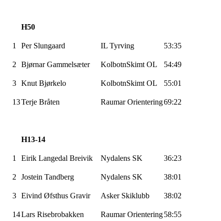
H50
1
Per
Slungaard
IL
Tyrving
53:35
2
Bjørnar
Gammelsæter
KolbotnSkimt OL
54:49
3
Knut
Bjørkelo
KolbotnSkimt OL
55:01
13
Terje Bråten
Raumar
Orientering
69:22
H13-14
1
Eirik
Langedal
Breivik
Nydalens SK
36:23
2
Jostein
Tandberg
Nydalens SK
38:01
3
Eivind
Øfsthus
Gravir
Asker Skiklubb
38:02
14
Lars
Risebrobakken
Raumar
Orientering
58:55