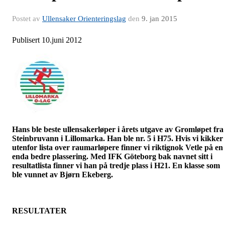
Postet av
Ullensaker Orienteringslag
den
9. jan 2015
Publisert 10.juni 2012
Hans ble beste
ullensakerløper
i årets utgave av
Gromløpet
fra
Steinbruvann i
Lillomarka
. Han ble nr. 5 i H75. Hvis vi kikker
utenfor lista over
raumarløpere
finner vi riktignok Vetle på en
enda bedre plassering. Med IFK Göteborg bak navnet sitt i
resultatlista finner vi han på tredje plass i H21. En klasse som
ble vunnet av Bjørn Ekeberg.
RESULTATER