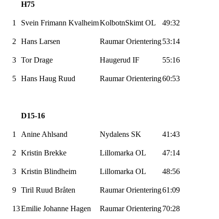
H75
1
Svein Frimann Kvalheim
KolbotnSkimt OL
49:32
2
Hans Larsen
Raumar
Orientering
53:14
3
Tor Drage
Haugerud
IF
55:16
5
Hans Haug Ruud
Raumar
Orientering
60:53
D15-16
1
Anine
Ahlsand
Nydalens SK
41:43
2
Kristin Brekke
Lillomarka
OL
47:14
3
Kristin Blindheim
Lillomarka
OL
48:56
9
Tiril Ruud Bråten
Raumar
Orientering
61:09
13
Emilie Johanne Hagen
Raumar
Orientering
70:28