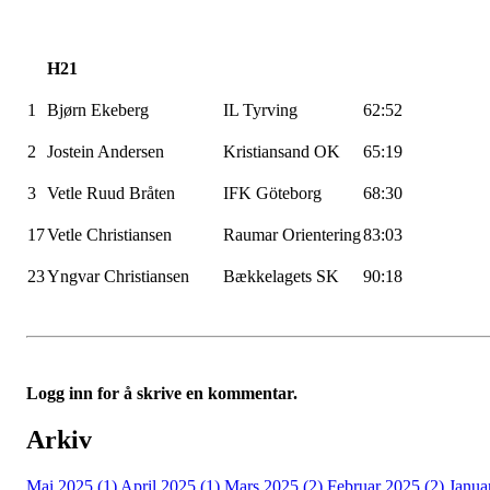
H21
1
Bjørn Ekeberg
IL
Tyrving
62:52
2
Jostein Andersen
Kristiansand OK
65:19
3
Vetle Ruud Bråten
IFK Göteborg
68:30
17
Vetle Christiansen
Raumar
Orientering
83:03
23
Yngvar Christiansen
Bækkelagets
SK
90:18
Logg inn for å skrive en kommentar.
Arkiv
Mai 2025 (1)
April 2025 (1)
Mars 2025 (2)
Februar 2025 (2)
Janua