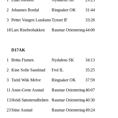
2
Johannes
Bordal
Ringsaker OK
31:44
3
Petter Vangen
Lunåsmo
Tynset IF
33:26
18
Lars
Risebrobakken
Raumar
Orientering
44:00
D17AK
1
Britta
Fismen
Nydalens SK
34:13
2
Kine Sofie Sandstad
Frol IL
35:25
3
Turid
Wiik
Melve
Ringsaker OK
37:59
11
Anne-Grete Austad
Raumar
Orientering
40:07
13
Heidi
Sønsterudbråten
Raumar
Orientering
40:30
23
Stine Austad
Raumar
Orientering
49:24