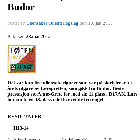
Budor
Postet av
Ullensaker Orienteringslag
den
10. jan 2015
Publisert 28.mai 2012
Det var kun fire
ullensakerløpere
som var på startstreken i
årets utgave av Løvspretten, som gikk fra
Budor
. Beste
prestasjon sto Anne-Grete for med sin 11.plass i D17AK. Lars
løp inn til en 18.plass i det krevende terrenget.
RESULTATER
H13-14
1
Elias Jonsson
Nydalens SK
29:23