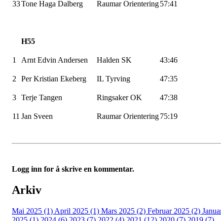
33
Tone Haga
Dalberg
Raumar
Orientering
57:41
H55
1
Arnt Edvin Andersen
Halden SK
43:46
2
Per Kristian Ekeberg
IL
Tyrving
47:35
3
Terje Tangen
Ringsaker OK
47:38
11
Jan
Sveen
Raumar
Orientering
75:19
Logg inn for å skrive en kommentar.
Arkiv
Mai 2025 (1)
April 2025 (1)
Mars 2025 (2)
Februar 2025 (2)
Janua
2025 (1)
2024 (6)
2023 (7)
2022 (4)
2021 (12)
2020 (7)
2019 (7)