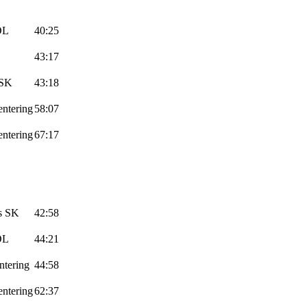
OL
40:25
43:17
 SK
43:18
ntering
58:07
ntering
67:17
s
SK
42:58
OL
44:21
ntering
44:58
ntering
62:37