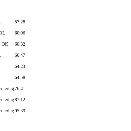
L
57:28
 OL
60:06
nd OK
60:32
L
60:47
64:23
64:58
ntering
76:41
ntering
87:12
ntering
95:39