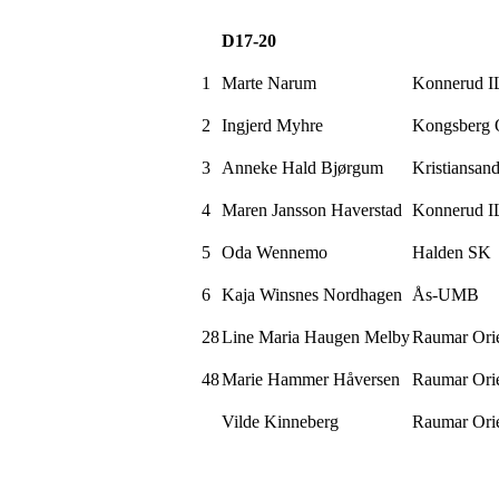
D17-20
1
Marte
Narum
Konnerud
I
2
Ingjerd Myhre
Kongsberg
3
Anneke
Hald
Bjørgum
Kristiansa
4
Maren Jansson
Haverstad
Konnerud
I
5
Oda
Wennemo
Halden SK
6
Kaja
Winsnes
Nordhagen
Ås-UMB
28
Line Maria Haugen Melby
Raumar
Orie
48
Marie Hammer
Håversen
Raumar
Orie
Vilde Kinneberg
Raumar
Orie