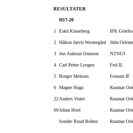
RESULTATER
H17-20
1
Eskil Kinneberg
IFK Götebo
2
Håkon
Jarvis
Westergård
Järla
Oriente
3
Jon Aukrust
Osmoen
NTNUI
4
Carl Petter Lyngen
Frol IL
5
Borger
Melsom
Fossum IF
6
Magne Haga
Raumar
Orie
22
Anders
Vister
Raumar
Orie
69
Johan Hoel
Raumar
Orie
Sondre Ruud Bråten
Raumar
Orie