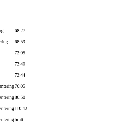
rg
68:27
ring
68:59
72:05
73:40
73:44
ntering
76:05
ntering
86:50
ntering
110:42
ntering
brutt