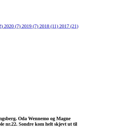
2)
2020 (7)
2019 (7)
2018 (11)
2017 (21)
Kongsberg. Oda
Wennemo
og Magne
 nr.22. Sondre kom helt skjevt ut til