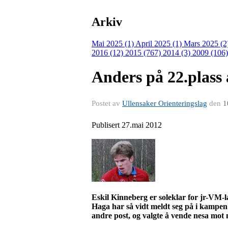
Arkiv
Mai 2025 (1)
April 2025 (1)
Mars 2025 (2
2016 (12)
2015 (767)
2014 (3)
2009 (106
Anders på 22.plass
Postet av
Ullensaker Orienteringslag
den
1
Publisert 27.mai 2012
Eskil Kinneberg er soleklar for
jr-VM-l
Haga har så vidt meldt seg på i kampen 
andre post, og valgte å vende nesa mot 