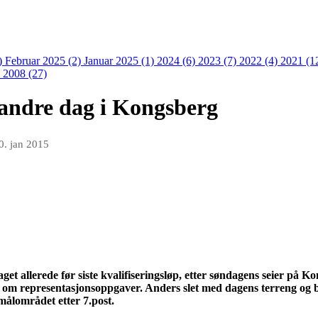
)
Februar 2025 (2)
Januar 2025 (1)
2024 (6)
2023 (7)
2022 (4)
2021 (1
)
2008 (27)
 andre dag i Kongsberg
0. jan 2015
aget
allerede før siste kvalifiseringsløp, etter søndagens seier på 
om representasjonsoppgaver. Anders slet med dagens terreng og ble
målområdet etter 7.post.