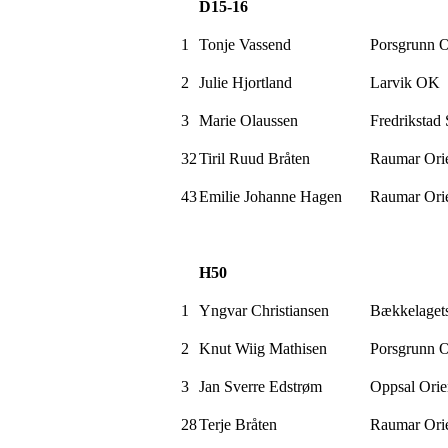
D15-16
1
Tonje
Vassend
Porsgrunn 
2
Julie
Hjortland
Larvik OK
3
Marie Olaussen
Fredrikstad
32
Tiril Ruud Bråten
Raumar
Orie
43
Emilie Johanne Hagen
Raumar
Orie
H50
1
Yngvar Christiansen
Bækkelaget
2
Knut Wiig Mathisen
Porsgrunn 
3
Jan Sverre
Edstrøm
Oppsal Orie
28
Terje Bråten
Raumar
Orie