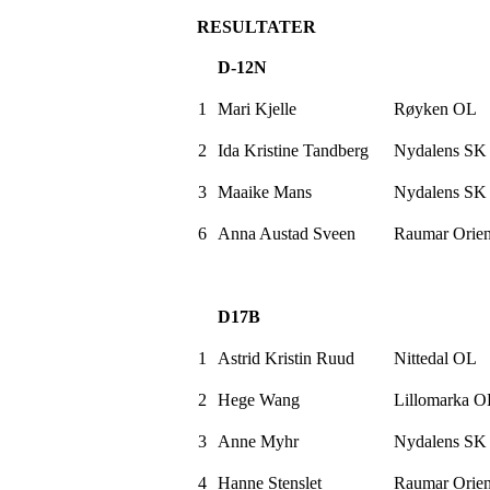
RESULTATER
D-12N
1
Mari
Kjelle
Røyken OL
2
Ida Kristine Tandberg
Nydalens SK
3
Maaike
Mans
Nydalens SK
6
Anna Austad Sveen
Raumar
Orien
D17B
1
Astrid Kristin Ruud
Nittedal OL
2
Hege Wang
Lillomarka O
3
Anne Myhr
Nydalens SK
4
Hanne
Stenslet
Raumar
Orien