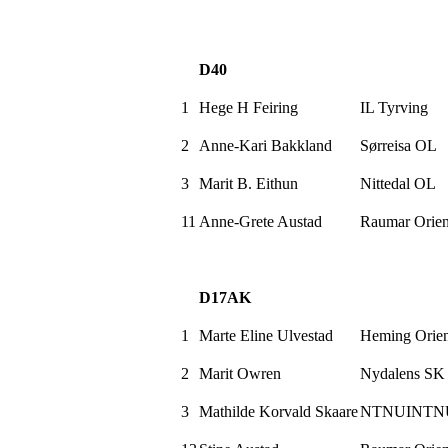
D40
1
Hege H Feiring
IL Tyrving
2
Anne-Kari
Bakkland
Sørreisa OL
3
Marit B.
Eithun
Nittedal OL
11
Anne-Grete Austad
Raumar
Orien
D17AK
1
Marte Eline Ulvestad
Heming Orien
2
Marit Owren
Nydalens SK
3
Mathilde Korvald Skaare
NTNUINTN