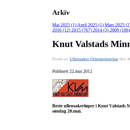
Arkiv
Mai 2025 (1)
April 2025 (1)
Mars 2025 (2
2016 (12)
2015 (767)
2014 (3)
2009 (106
Knut Valstads Min
Postet av
Ullensaker Orienteringslag
den
1
Publisert 22.mai 2012
Beste ullensakerløper i Knut Valstads
søndag 20.mai.