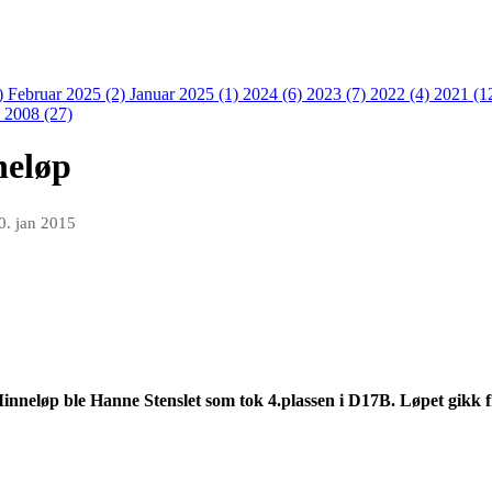
)
Februar 2025 (2)
Januar 2025 (1)
2024 (6)
2023 (7)
2022 (4)
2021 (1
)
2008 (27)
neløp
0. jan 2015
 Minneløp ble Hanne
Stenslet
som tok 4.plassen i D17B. Løpet gikk 