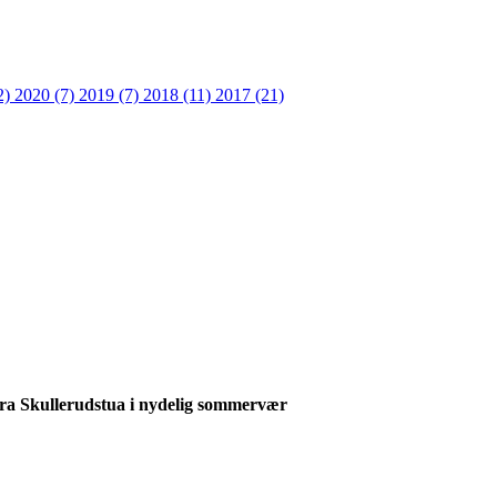
2)
2020 (7)
2019 (7)
2018 (11)
2017 (21)
fra Skullerudstua i nydelig sommervær