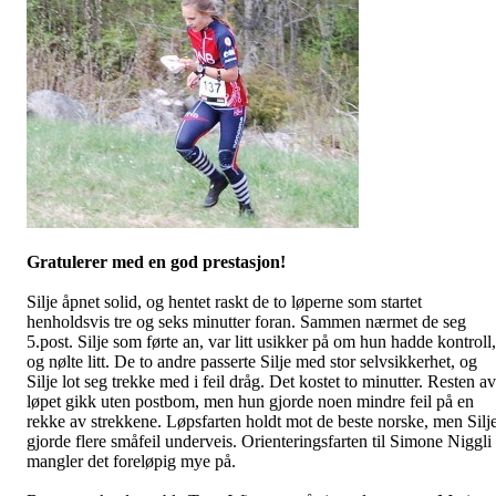
Gratulerer med en god prestasjon!
Silje åpnet solid, og hentet raskt de to løperne som startet
henholdsvis tre og seks minutter foran. Sammen nærmet de seg
5.post. Silje som førte an, var litt usikker på om hun hadde kontroll,
og nølte litt. De to andre passerte Silje med stor selvsikkerhet, og
Silje lot seg trekke med i feil
dråg
. Det kostet to minutter. Resten av
løpet gikk uten
postbom
, men hun gjorde noen mindre feil på en
rekke av strekkene.
Løpsfarten
holdt mot de beste norske, men Silj
gjorde flere småfeil underveis. Orienteringsfarten til Simone
Niggli
mangler det foreløpig mye på.