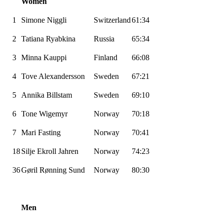
Women
1
Simone
Niggli
Switzerland
61:34
2
Tatiana
Ryabkina
Russia
65:34
3
Minna
Kauppi
Finland
66:08
4
Tove
Alexandersson
Sweden
67:21
5
Annika
Billstam
Sweden
69:10
6
Tone
Wigemyr
Norway
70:18
7
Mari Fasting
Norway
70:41
18
Silje
Ekroll
Jahren
Norway
74:23
36
Gøril Rønning Sund
Norway
80:30
Men