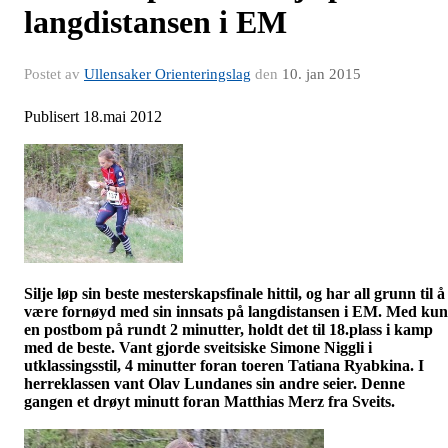
langdistansen i EM
Postet av
Ullensaker Orienteringslag
den
10. jan 2015
Publisert 18.mai 2012
Silje løp sin beste mesterskapsfinale hittil, og har all grunn til å
være fornøyd med sin innsats på langdistansen i EM. Med kun
en
postbom
på rundt 2 minutter, holdt det til 18.plass i kamp
med de beste. Vant gjorde sveitsiske Simone
Niggli
i
utklassingsstil, 4 minutter foran toeren
Tatiana
Ryabkina
. I
herreklassen vant Olav
Lundanes
sin andre seier. Denne
gangen et drøyt minutt foran Matthias
Merz
fra Sveits.