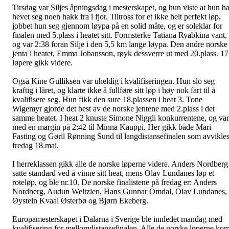
Tirsdag var Siljes åpningsdag i mesterskapet, og hun viste at hun ha
hevet seg noen hakk fra i fjor. Tiltross for et ikke helt perfekt løp,
jobbet hun seg gjennom løypa på en solid måte, og er soleklar for
finalen med 5.plass i heatet sitt. Formsterke Tatiana
Ryabkina
vant,
og var 2:38 foran Silje i den 5,5 km lange løypa. Den andre norske
jenta i heatet, Emma
Johansson
, røyk dessverre ut med 20.plass. 17
løpere gikk videre.
Også Kine
Gulliksen
var uheldig i kvalifiseringen. Hun slo seg
kraftig i låret, og klarte ikke å fullføre sitt løp i høy nok fart til å
kvalifisere seg. Hun fikk den sure 18.plassen i heat 3. Tone
Wigemyr
gjorde det best av de norske jentene med 2.plass i det
samme heatet. I heat 2 knuste Simone
Niggli
konkurrentene, og va
med en margin på 2:42 til Minna
Kauppi
. Her gikk både Mari
Fasting og Gøril Rønning Sund til langdistansefinalen som avvikle
fredag 18.mai.
I herreklassen gikk alle de norske løperne videre. Anders Nordberg
satte standard ved å vinne sitt heat, mens Olav
Lundanes
løp et
roteløp
, og ble nr.10. De norske
finalistene
på fredag er: Anders
Nordberg, Audun Weltzien, Hans Gunnar Omdal, Olav Lundanes,
Øystein
Kvaal
Østerbø og Bjørn Ekeberg.
Europamesterskapet i
Dalarna
i Sverige ble innledet mandag med
kvalifisering for mellomdistansefinalen. Alle de norske løperne ko