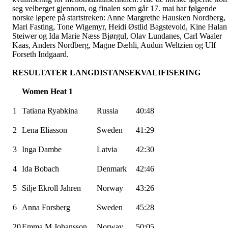
seg velberget gjennom, og finalen som går 17. mai har følgende
norske løpere på startstreken: Anne Margrethe Hausken Nordberg,
Mari Fasting, Tone
Wigemyr
, Heidi
Østlid
Bagstevold
, Kine
Halan
Steiwer
og Ida Marie Næss
Bjørgul
, Olav
Lundanes
, Carl
Waaler
Kaas, Anders Nordberg, Magne Dæhli, Audun Weltzien og Ulf
Forseth
Indgaard
.
RESULTATER LANGDISTANSEKVALIFISERING
Women
Heat 1
1
Tatiana
Ryabkina
Russia
40:48
2
Lena
Eliasson
Sweden
41:29
3
Inga
Dambe
Latvia
42:30
4
Ida
Bobach
Denmark
42:46
5
Silje
Ekroll
Jahren
Norway
43:26
6
Anna Forsberg
Sweden
45:28
20
Emma M
Johansson
Norway
50:05