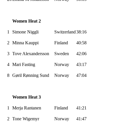
Women
Heat 2
1
Simone
Niggli
Switzerland
38:16
2
Minna
Kauppi
Finland
40:58
3
Tove
Alexandersson
Sweden
42:06
4
Mari Fasting
Norway
43:17
8
Gøril Rønning Sund
Norway
47:04
Women
Heat 3
1
Merja
Rantanen
Finland
41:21
2
Tone
Wigemyr
Norway
41:47