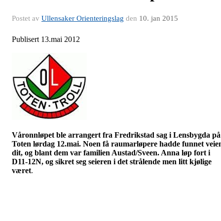
Postet av
Ullensaker Orienteringslag
den
10. jan 2015
Publisert 13.mai 2012
Våronnløpet ble arrangert fra Fredrikstad sag i
Lensbygda
på
Toten lørdag 12.mai. Noen få
raumarløpere
hadde funnet veie
dit, og blant dem var familien
Austad/Sveen
. Anna løp fort i
D11-12N, og sikret seg seieren i det strålende men litt kjølige
været
.