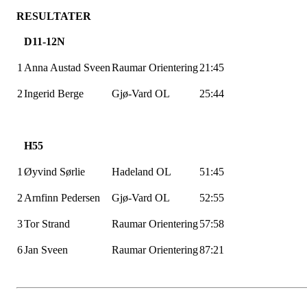
RESULTATER
D11-12N
1
Anna Austad
Sveen
Raumar
Orientering
21:45
2
Ingerid Berge
Gjø-Vard
OL
25:44
H55
1
Øyvind Sørlie
Hadeland OL
51:45
2
Arnfinn Pedersen
Gjø-Vard
OL
52:55
3
Tor Strand
Raumar
Orientering
57:58
6
Jan
Sveen
Raumar
Orientering
87:21