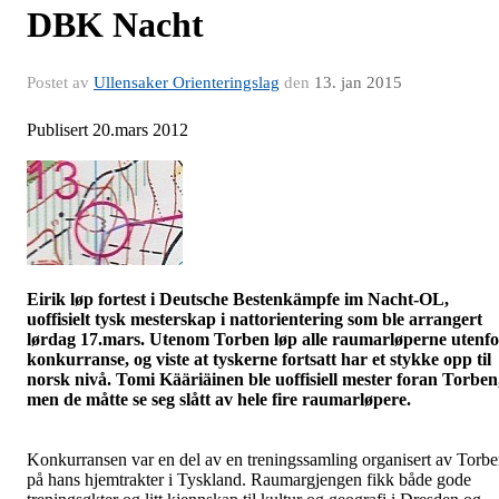
DBK Nacht
Postet av
Ullensaker Orienteringslag
den
13. jan 2015
Publisert 20.mars 2012
Eirik løp fortest i Deutsche
Bestenkämpfe
im
Nacht-OL
,
uoffisielt tysk mesterskap i nattorientering som ble arrangert
lørdag 17.mars. Utenom Torben løp alle
raumarløperne
utenfo
konkurranse, og viste at tyskerne fortsatt har et stykke opp til
norsk nivå.
Tomi
Kääriäinen
ble uoffisiell mester foran Torben
men de måtte se seg slått av hele fire
raumarløpere
.
Konkurransen var en del av en treningssamling organisert av Torb
på hans hjemtrakter i Tyskland.
Raumargjengen
fikk både gode