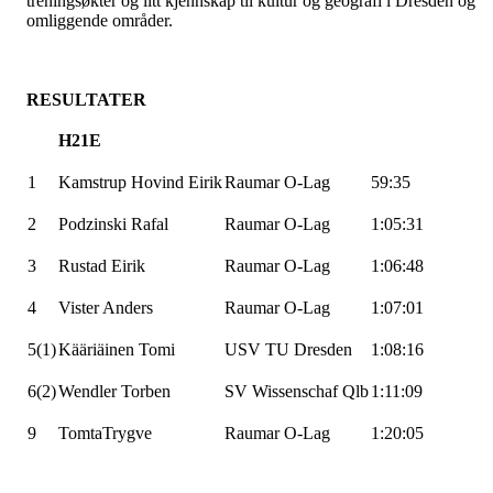
treningsøkter og litt kjennskap til kultur og geografi i Dresden og
omliggende områder.
RESULTATER
H21E
1
Kamstrup
Hovind Eirik
Raumar
O-Lag
59:35
2
Podzinski
Rafal
Raumar
O-Lag
1:05:31
3
Rustad Eirik
Raumar
O-Lag
1:06:48
4
Vister
Anders
Raumar
O-Lag
1:07:01
5(1)
Kääriäinen
Tomi
USV TU Dresden
1:08:16
6(2)
Wendler
Torben
SV
Wissenschaf
Qlb
1:11:09
9
TomtaTrygve
Raumar
O-Lag
1:20:05