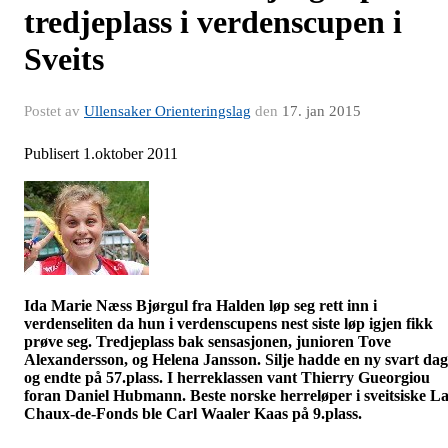
tredjeplass i verdenscupen i
Sveits
Postet av
Ullensaker Orienteringslag
den
17. jan 2015
Publisert 1.oktober 2011
Ida Marie Næss
Bjørgul
fra Halden løp seg rett inn i
verdenseliten da hun i verdenscupens nest siste løp igjen fikk
prøve seg. Tredjeplass bak sensasjonen, junioren Tove
Alexandersson
, og Helena Jansson. Silje hadde en ny svart dag
og endte på 57.plass. I herreklassen vant Thierry
Gueorgiou
foran Daniel
Hubmann
. Beste norske herreløper i sveitsiske
L
Chaux-de-Fonds
ble Carl
Waaler
Kaas på 9.plass.