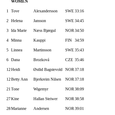
WOMEN
1
Tove
Alexandersson
SWE
33:16
2
Helena
Jansson
SWE
34:45
3
Ida Marie
Næss
Bjørgul
NOR
34:50
4
Minna
Kauppi
FIN
34:59
5
Linnea
Martinsson
SWE
35:43
6
Dana
Brozková
CZE
35:46
12
Heidi
Østlid
Bagstevold
NOR
37:18
12
Betty Ann
Bjerkreim Nilsen
NOR
37:18
21
Tone
Wigemyr
NOR
38:09
27
Kine
Hallan
Steiwer
NOR
38:58
28
Marianne
Andersen
NOR
39:01