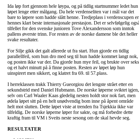
Ida løp fort gjennom hele løypa, og på tidlig startnummer ledet hun
løpet lenge etter målgang. Da hele verdenseliten var i mål var det
bare to løpere som hadde slått henne. Tredjeplass i verdenscupen er
hennes klart beste internasjonale prestasjon. Det er selvfølgelig ogs
tilfellet for den svenske junioren Tove
Alexandersson
som inntok
pallens øverste trinn. For resten av de norske damene ble det heller
svake resultater.
For Silje gikk det galt allerede ut fra start. Hun gjorde en tidlig
parallellfeil, som hun dro med seg til hun hadde kommet langt nok,
og posten ikke var der. Da gjorde hun mye feil, og brukte over seks
og et halvt minutt på å finne posten. Resten av løpet løp hun
uinspirert men sikkert, og klatret fra 69. til 57.plass.
I herreklassen trakk Thierry
Gueorgiou
det lengste strået etter en
sekundstrid med Daniel
Hubmann
. De norske løperne sviktet igjen,
selv om Carl
Waaler
Kaas gledelig nesten holdt stor nok fart, men
ødela løpet sitt på en helt unødvendig bom inne på åpent område
helt mot slutten. Dette løpet viste at trenden fra Tsjekkia ikke var
tilfeldig. De norske løperne løper for sakte, og må forbedre dette
kraftig fram til VM i Sveits neste sesong om de skal hevde seg.
RESULTATER