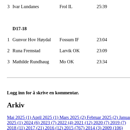
3
Ivar
Lundanes
Frol IL
25:39
D17-18
1
Gunvor Hov Høydal
Fossum IF
23:04
2
Runa Fremstad
Larvik OK
23:09
3
Mathilde Rundhaug
Mo OK
23:34
Logg inn for å skrive en kommentar.
Arkiv
Mai 2025 (1)
April 2025 (1)
Mars 2025 (2)
Februar 2025 (2)
Janua
2025 (1)
2024 (6)
2023 (7)
2022 (4)
2021 (12)
2020 (7)
2019 (7)
2018 (11)
2017 (21)
2016 (12)
2015 (767)
2014 (3)
2009 (106)