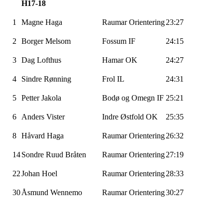
H17-18
1
Magne Haga
Raumar
Orientering
23:27
2
Borger
Melsom
Fossum IF
24:15
3
Dag Lofthus
Hamar OK
24:27
4
Sindre Rønning
Frol IL
24:31
5
Petter
Jakola
Bodø og Omegn IF
25:21
6
Anders
Vister
Indre Østfold OK
25:35
8
Håvard Haga
Raumar
Orientering
26:32
14
Sondre Ruud Bråten
Raumar
Orientering
27:19
22
Johan Hoel
Raumar
Orientering
28:33
30
Åsmund
Wennemo
Raumar
Orientering
30:27