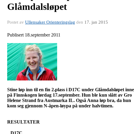
Glåmdalsløpet
Postet av
Ullensaker Orienteringslag
den
17. jan 2015
Publisert 18.september 2011
Stine løp inn til en fin 2.plass i D17C under
Glåmdalsløpet
inne
på Finnskogen lørdag 17.september. Hun ble kun slått av Gro
Helene Strand fra Austmarka IL. Også Anna løp bra, da hun
kom seg gjennom
N-åpen-løypa
på under halvtimen.
RESULTATER
D17C