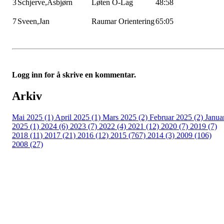
3
Schjerve,Asbjørn
Løten
O-Lag
48:58
7
Sveen,Jan
Raumar
Orientering
65:05
Logg inn for å skrive en kommentar.
Arkiv
Mai 2025 (1)
April 2025 (1)
Mars 2025 (2)
Februar 2025 (2)
Janua
2025 (1)
2024 (6)
2023 (7)
2022 (4)
2021 (12)
2020 (7)
2019 (7)
2018 (11)
2017 (21)
2016 (12)
2015 (767)
2014 (3)
2009 (106)
2008 (27)