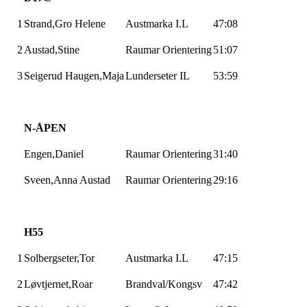
1
Strand,Gro
Helene
Austmarka I.L
47:08
2
Austad,Stine
Raumar
Orientering
51:07
3
Seigerud
Haugen,Maja
Lunderseter
IL
53:59
N-ÅPEN
Engen,Daniel
Raumar
Orientering
31:40
Sveen,Anna
Austad
Raumar
Orientering
29:16
H55
1
Solbergseter,Tor
Austmarka I.L
47:15
2
Løvtjernet,Roar
Brandval/Kongsv
47:42