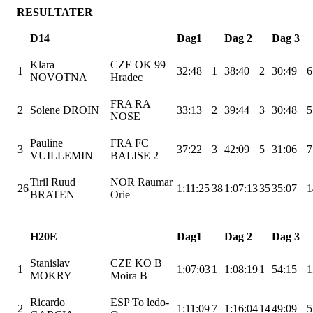
RESULTATER
D14
Dag1
Dag 2
Dag 3
Klara
CZE OK 99
1
32:48
1
38:40
2
30:49
6
NOVOTNA
Hradec
FRA RA
2
Solene DROIN
33:13
2
39:44
3
30:48
5
NOSE
Pauline
FRA FC
3
37:22
3
42:09
5
31:06
7
VUILLEMIN
BALISE 2
Tiril Ruud
NOR
Raumar
26
1:11:25
38
1:07:13
35
35:07
1
BRATEN
Orie
H20E
Dag1
Dag 2
Dag 3
Stanislav
CZE KO B
1
1:07:03
1
1:08:19
1
54:15
1
MOKRY
Moira
B
Ricardo
ESP To
ledo-
2
1:11:09
7
1:16:04
14
49:09
5