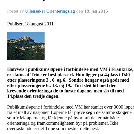
Postet av
Ullensaker Orienteringslag
den
18. jan 2015
Publisert 18.august 2011
Halvveis i
publikumsløpene
i forbindelse med VM i Frankrike,
er status at Trine er best plassert. Hun ligger på 4.plass i D40
etter plasseringene 3., 6. og 6.. Sondre henger også godt med
etter plasseringene 6., 13. og 19.. Tiril sleit litt med den
krevende orienteringa de to første dagene, men slo til med
14.plass den tredje dagen.
Publikumsløpene
i forbindelse med VM har samlet over 3000 løpe
fra et utall av nasjoner. Løperne får prøve seg i de samme skogene
som VM-løperne, og får kjenne på hvor tøft det er når både
orienteringa og framkommeligheten byr på problemer. Ikke
overraskende er det Trine som mestrer dette best.