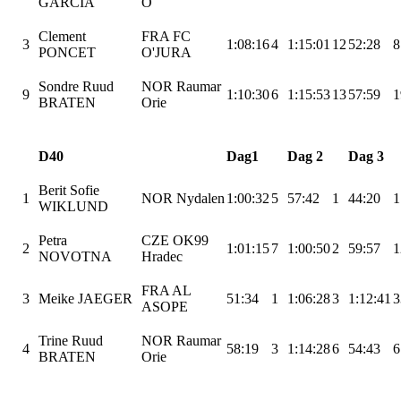
GARCIA
O
Clement
FRA FC
3
1:08:16
4
1:15:01
12
52:28
8
PONCET
O'JURA
Sondre Ruud
NOR
Raumar
9
1:10:30
6
1:15:53
13
57:59
1
BRATEN
Orie
D40
Dag1
Dag 2
Dag 3
Berit Sofie
1
NOR Nydalen
1:00:32
5
57:42
1
44:20
1
WIKLUND
Petra
CZE OK99
2
1:01:15
7
1:00:50
2
59:57
1
NOVOTNA
Hradec
FRA AL
3
Meike
JAEGER
51:34
1
1:06:28
3
1:12:41
3
ASOPE
Trine Ruud
NOR
Raumar
4
58:19
3
1:14:28
6
54:43
6
BRATEN
Orie