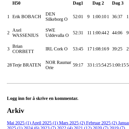
H50
Dag1
Dag 2
Dag 3
DEN
1
Erik BOBACH
52:01
9
1:00:10
1
36:37
1
Silkeborg O
Axel
SWE
2
52:31
11
1:00:44
2
44:06
9
WASSENIUS
Uddevalla O
Brian
3
IRL Cork O
53:45
17
1:08:16
9
39:25
2
CORBETT
NOR
Raumar
28
Terje BRATEN
59:17
33
1:15:54
25
1:00:15
5
Orie
Logg inn for å skrive en kommentar.
Arkiv
Mai 2025 (1)
April 2025 (1)
Mars 2025 (2)
Februar 2025 (2)
Janua
2025 (1)
2024 (6)
2023 (7)
2022 (4)
2021 (12)
2020 (7)
2019 (7)