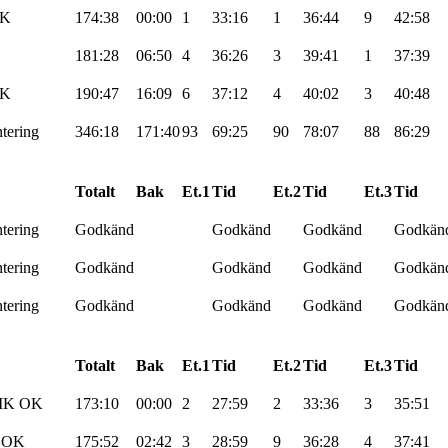
OK
174:38
00:00
1
33:16
1
36:44
9
42:58
181:28
06:50
4
36:26
3
39:41
1
37:39
K
190:47
16:09
6
37:12
4
40:02
3
40:48
tering
346:18
171:40
93
69:25
90
78:07
88
86:29
Totalt
Bak
Et.1
Tid
Et.2
Tid
Et.3
Tid
tering
Godkänd
Godkänd
Godkänd
Godkän
tering
Godkänd
Godkänd
Godkänd
Godkän
tering
Godkänd
Godkänd
Godkänd
Godkän
Totalt
Bak
Et.1
Tid
Et.2
Tid
Et.3
Tid
AIK OK
173:10
00:00
2
27:59
2
33:36
3
35:51
OK
175:52
02:42
3
28:59
9
36:28
4
37:41