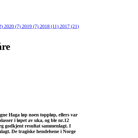
2)
2020 (7)
2019 (7)
2018 (11)
2017 (21)
åre
ne Haga løp noen
toppløp
, ellers var
asser i løpet av uka, og ble nr.12
eg godkjent resultat sammenlagt. I
agt. De tragiske hendelsene i Norge