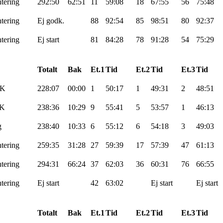
tering
292:50
62:51
11
59:08
18
67:55
56
75:48
tering
Ej
godk
.
88
92:54
85
98:51
80
92:37
tering
Ej
start
81
84:28
78
91:28
54
75:29
Totalt
Bak
Et.1
Tid
Et.2
Tid
Et.3
Tid
K
228:07
00:00
1
50:17
1
49:31
2
48:51
OK
238:36
10:29
9
55:41
5
53:57
1
46:13
g
238:40
10:33
6
55:12
6
54:18
3
49:03
tering
259:35
31:28
27
59:39
17
57:39
47
61:13
tering
294:31
66:24
37
62:03
36
60:31
76
66:55
tering
Ej
start
42
63:02
Ej
start
Ej
start
Totalt
Bak
Et.1
Tid
Et.2
Tid
Et.3
Tid