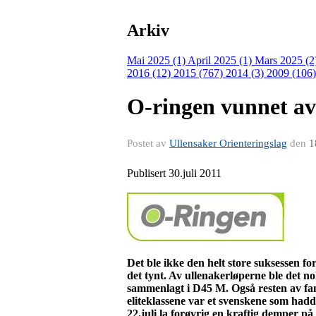
Arkiv
Mai 2025 (1)
April 2025 (1)
Mars 2025 (2
2016 (12)
2015 (767)
2014 (3)
2009 (106
O-ringen vunnet av
Postet av
Ullensaker Orienteringslag
den
1
Publisert 30.juli 2011
Det ble ikke den helt store suksessen fo
det tynt. Av
ullenakerløperne
ble det no
sammenlagt i D45 M. Også resten av fam
eliteklassene var et svenskene som ha
22.juli la forøvrig en kraftig demper p