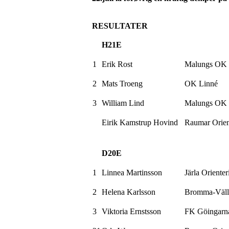
RESULTATER
H21E
1
Erik Rost
Malungs
OK
2
Mats
Troeng
OK Linné
3
William Lind
Malungs
OK
Eirik
Kamstrup
Hovind
Raumar
Orien
D20E
1
Linnea
Martinsson
Järla
Orienter
2
Helena Karlsson
Bromma-Väll
3
Viktoria
Ernstsson
FK
Göingarn