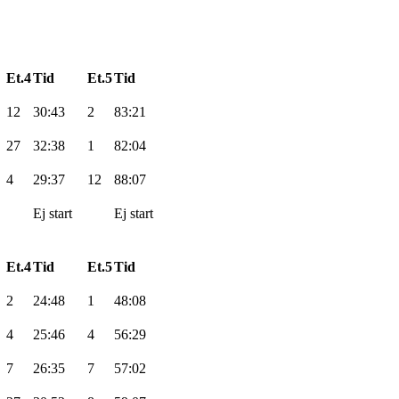
Et.4
Tid
Et.5
Tid
12
30:43
2
83:21
27
32:38
1
82:04
4
29:37
12
88:07
Ej
start
Ej
start
Et.4
Tid
Et.5
Tid
2
24:48
1
48:08
4
25:46
4
56:29
7
26:35
7
57:02