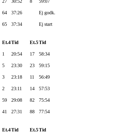
27
30:52
8
59:07
64
37:26
Ej
godk
.
65
37:34
Ej
start
Et.4
Tid
Et.5
Tid
1
20:54
17
58:34
5
23:30
23
59:15
3
23:18
11
56:49
2
23:11
14
57:53
59
29:08
82
75:54
41
27:31
88
77:54
Et.4
Tid
Et.5
Tid