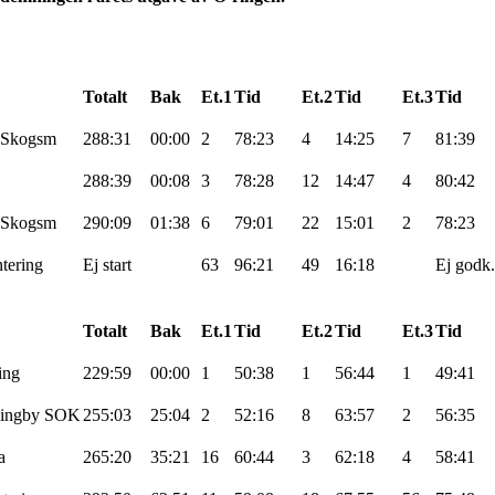
Totalt
Bak
Et.1
Tid
Et.2
Tid
Et.3
Tid
Skogsm
288:31
00:00
2
78:23
4
14:25
7
81:39
288:39
00:08
3
78:28
12
14:47
4
80:42
Skogsm
290:09
01:38
6
79:01
22
15:01
2
78:23
tering
Ej
start
63
96:21
49
16:18
Ej
godk
.
Totalt
Bak
Et.1
Tid
Et.2
Tid
Et.3
Tid
ing
229:59
00:00
1
50:38
1
56:44
1
49:41
ingby
SOK
255:03
25:04
2
52:16
8
63:57
2
56:35
a
265:20
35:21
16
60:44
3
62:18
4
58:41