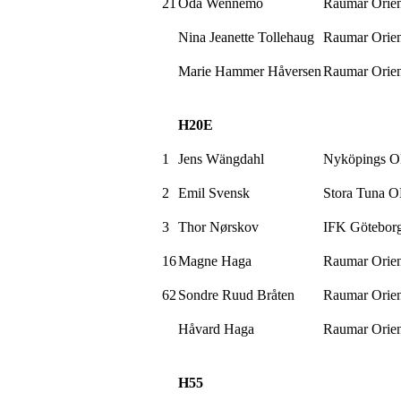
21
Oda
Wennemo
Raumar
Orien
Nina Jeanette Tollehaug
Raumar
Orien
Marie Hammer
Håversen
Raumar
Orien
H20E
1
Jens
Wängdahl
Nyköpings
O
2
Emil Svensk
Stora Tuna 
3
Thor
Nørskov
IFK Götebor
16
Magne Haga
Raumar
Orien
62
Sondre Ruud Bråten
Raumar
Orien
Håvard Haga
Raumar
Orien
H55