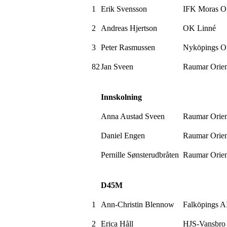
1
Erik
Svensson
IFK Moras 
2
Andreas
Hjertson
OK Linné
3
Peter Rasmussen
Nyköpings
O
82
Jan
Sveen
Raumar
Orien
Innskolning
Anna Austad
Sveen
Raumar
Orien
Daniel Engen
Raumar
Orien
Pernille
Sønsterudbråten
Raumar
Orien
D45M
1
Ann-Christin
Blennow
Falköpings 
2
Erica
Håll
HJS-Vansbro