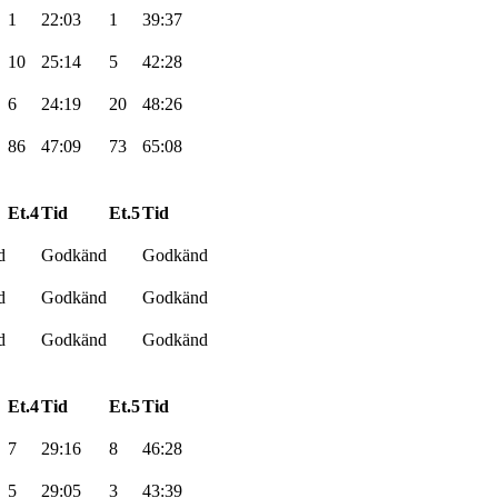
1
22:03
1
39:37
10
25:14
5
42:28
6
24:19
20
48:26
86
47:09
73
65:08
Et.4
Tid
Et.5
Tid
d
Godkänd
Godkänd
d
Godkänd
Godkänd
d
Godkänd
Godkänd
Et.4
Tid
Et.5
Tid
7
29:16
8
46:28
5
29:05
3
43:39