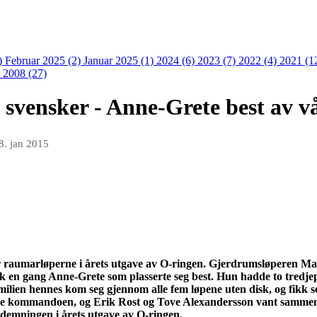
)
Februar 2025 (2)
Januar 2025 (1)
2024 (6)
2023 (7)
2022 (4)
2021 (1
)
2008 (27)
 svensker - Anne-Grete best av v
8. jan 2015
r
raumarløperne
i årets utgave av O-ringen.
Gjerdrumsløperen
Mag
k en gang Anne-Grete som plasserte seg best. Hun hadde to tredjepl
ilien hennes kom seg gjennom alle fem løpene uten disk, og fikk s
dde kommandoen, og Erik Rost og Tove
Alexandersson
vant sammenl
å demningen i årets utgave av O-ringen.