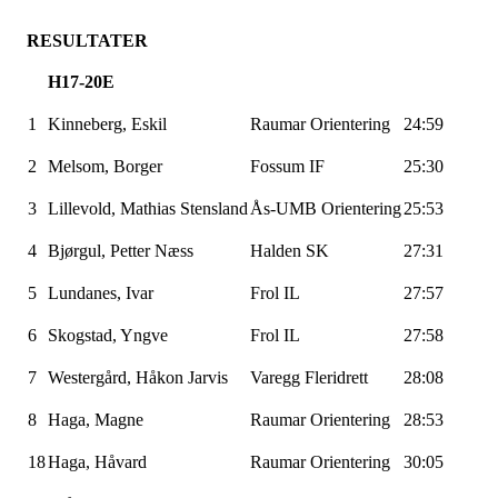
RESULTATER
H17-20E
1
Kinneberg, Eskil
Raumar
Orientering
24:59
2
Melsom
, Borger
Fossum IF
25:30
3
Lillevold
, Mathias
Stensland
Ås-UMB
Orientering
25:53
4
Bjørgul
, Petter Næss
Halden SK
27:31
5
Lundanes
, Ivar
Frol IL
27:57
6
Skogstad, Yngve
Frol IL
27:58
7
Westergård
, Håkon
Jarvis
Varegg
Fleridrett
28:08
8
Haga, Magne
Raumar
Orientering
28:53
18
Haga, Håvard
Raumar
Orientering
30:05