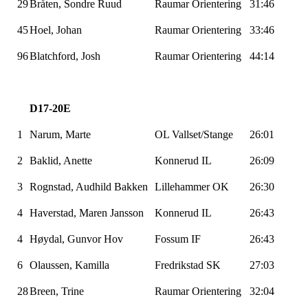
29
Bråten, Sondre Ruud
Raumar
Orientering
31:46
45
Hoel, Johan
Raumar
Orientering
33:46
96
Blatchford
,
Josh
Raumar
Orientering
44:14
D17-20E
1
Narum
, Marte
OL Vallset/Stange
26:01
2
Baklid
, Anette
Konnerud
IL
26:09
3
Rognstad, Audhild Bakken
Lillehammer OK
26:30
4
Haverstad
, Maren Jansson
Konnerud
IL
26:43
4
Høydal, Gunvor Hov
Fossum IF
26:43
6
Olaussen, Kamilla
Fredrikstad SK
27:03
28
Breen, Trine
Raumar
Orientering
32:04