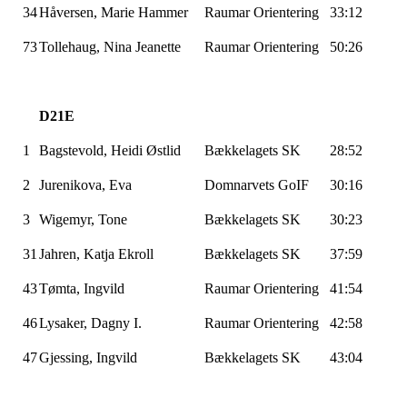
34
Håversen
, Marie Hammer
Raumar
Orientering
33:12
73
Tollehaug, Nina Jeanette
Raumar
Orientering
50:26
D21E
1
Bagstevold
, Heidi
Østlid
Bækkelagets
SK
28:52
2
Jurenikova
, Eva
Domnarvets
GoIF
30:16
3
Wigemyr
, Tone
Bækkelagets
SK
30:23
31
Jahren
, Katja
Ekroll
Bækkelagets
SK
37:59
43
Tømta
, Ingvild
Raumar
Orientering
41:54
46
Lysaker, Dagny I.
Raumar
Orientering
42:58
47
Gjessing
, Ingvild
Bækkelagets
SK
43:04