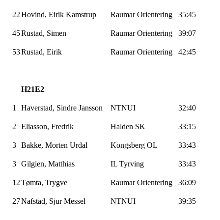
22
Hovind, Eirik
Kamstrup
Raumar
Orientering
35:45
45
Rustad, Simen
Raumar
Orientering
39:07
53
Rustad, Eirik
Raumar
Orientering
42:45
H21E2
1
Haverstad
, Sindre Jansson
NTNUI
32:40
2
Eliasson
, Fredrik
Halden SK
33:15
3
Bakke, Morten Urdal
Kongsberg OL
33:43
3
Gilgien
, Matthias
IL
Tyrving
33:43
12
Tømta
, Trygve
Raumar
Orientering
36:09
27
Nafstad
, Sjur Messel
NTNUI
39:35