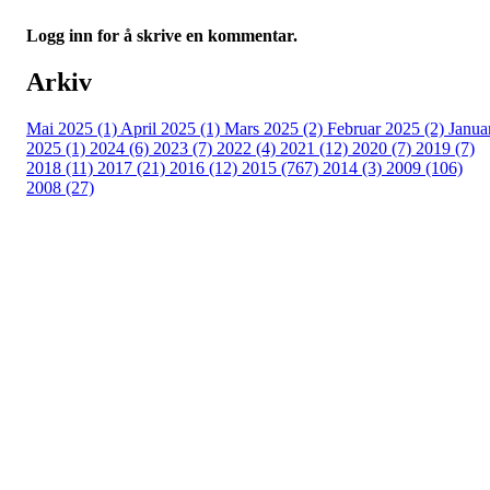
Logg inn for å skrive en kommentar.
Arkiv
Mai 2025 (1)
April 2025 (1)
Mars 2025 (2)
Februar 2025 (2)
Janua
2025 (1)
2024 (6)
2023 (7)
2022 (4)
2021 (12)
2020 (7)
2019 (7)
2018 (11)
2017 (21)
2016 (12)
2015 (767)
2014 (3)
2009 (106)
2008 (27)