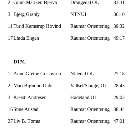
2
Gunn
Mariken
Bjerva
Drangedal OL
33:31
3
Bjørg
Granly
NTNUI
36:10
11
Turid
Kamstrup
Hovind
Raumar
Orientering
39:32
17
Linda Engen
Raumar
Orientering
49:17
D17C
1
Anne Grethe Gustavsen
Nittedal OL
25:18
2
Mari
Brøndbo
Dahl
Vallset/Stange, OL
28:43
3
Kjersti Andresen
Hadeland OL
29:03
16
Stine Austad
Raumar
Orientering
38:44
27
Liv B.
Tømta
Raumar
Orientering
47:01