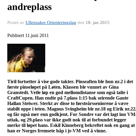
andreplass
Postet av
Ullensaker Orienteringslag
den
18. jan 2015
Publisert 11.juni 2011
Tiril fortsetter å vise gode takter. Pinseaften ble hun nr.2 i det
første pinseløpet på Løten. Klassen ble vunnet av Gina
Granstedt
. Vetle løp en god mellomdistanse som også talte i
CraftCupen
. Han endte på 7.plass 1:15 bak seirende Gaute
Hallan
Steiwer
. Sterkt av disse to
førsteårsseniorene
å være
stabilt oppe i teten. Magnus Svingheim ble nr.18 og Eirik nr.22
og får også mer enn godkjent. For Sondre var det lagt inn VM
uttak, og 29.plass var ikke godt nok til at forbundet legger
merke til løpet hans. Eskil Kinneberg bekreftet nok en gang at
han er Norges fremsete håp i
jr-VM
ved å vinne.