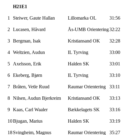
H21E1
1
Steiwer
, Gaute
Hallan
Lillomarka
OL
31:56
2
Lucasen
, Håvard
Ås-UMB
Orientering
32:22
3
Bergman, Isak
Kristiansand OK
32:28
4
Weltzien, Audun
IL
Tyrving
33:00
5
Axelsson
, Erik
Halden SK
33:01
6
Ekeberg, Bjørn
IL
Tyrving
33:10
7
Bråten, Vetle Ruud
Raumar
Orientering
33:11
8
Nilsen, Audun Bjerkreim
Kristiansand OK
33:13
9
Kaas, Carl
Waaler
Bækkelagets
SK
33:16
10
Bjugan
, Marius
Halden SK
33:19
18
Svingheim, Magnus
Raumar
Orientering
35:27