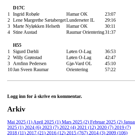
D17C
1
Ingrid Robøle
Hamar OK
23:07
2
Lene Margrethe Sætaberget
Lunderseter IL
29:16
3
Marte Nyløkken Helseth
Hamar OK
30:11
4
Stine Austad
Raumar Orientering
31:37
H55
1
Sigurd Dæhli
Løten O-Lag
36:53
2
Willy Grønstad
Løten O-Lag
42:47
3
Arnfinn Pedersen
Gjø-Vard OL
45:10
10
Jan Sveen Raumar
Orientering
57:22
Logg inn for å skrive en kommentar.
Arkiv
Mai 2025 (1)
April 2025 (1)
Mars 2025 (2)
Februar 2025 (2)
Janua
2025 (1)
2024 (6)
2023 (7)
2022 (4)
2021 (12)
2020 (7)
2019 (7)
2018 (11)
2017 (21)
2016 (12)
2015 (767)
2014 (3)
2009 (106)