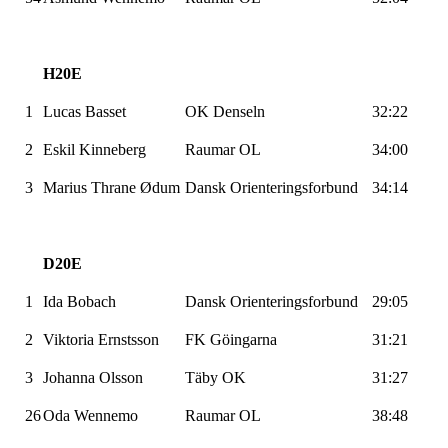
H20E
1
Lucas Basset
OK
Denseln
32:22
2
Eskil Kinneberg
Raumar
OL
34:00
3
Marius
Thrane
Ødum
Dansk Orienteringsforbund
34:14
D20E
1
Ida
Bobach
Dansk Orienteringsforbund
29:05
2
Viktoria
Ernstsson
FK
Göingarna
31:21
3
Johanna
Olsson
Täby
OK
31:27
26
Oda
Wennemo
Raumar
OL
38:48