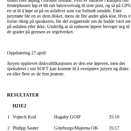
disket etter løping i forbudt område. Fem av damene i kampen om
femteplassen løp et litt rart
høyreveivalg
til siste post, og så på
GPS
en
ut til å løpe ut på en
asfaltvei
som var forbudt område. Etter
jurymøte ble en av dem disket, mens de fire andre gikk klar. Hvis v
forsto riktig på speakeren, ble det avgjørende om de hadde vært ute
på asfalten eller ikke. Underlig at så rutinerte løpere beveger seg til
de grader på grensen av regelverket.
Oppdatering 27.april:
Juryen opphevet diskvalifikasjonen av den ene løperen, men det
spekuleres i om SOFT kan komme til å overprøve juryen og diske
en eller flere av de fem jentene.
RESULTATER
H21E2
1
Vojtech
Kral
Hagaby
GOIF
35:10
2
Philipp Sauter
Göteborgs/Majorna
OK
35:17