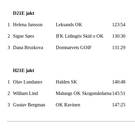
D21E jakt
1
Helena Jansson
Leksands
OK
123:54
2
Signe
Søes
IFK
Lidingös
Skid
o OK
130:30
3
Dana
Brozkova
Domnarvets
GOIF
131:29
H21E jakt
1
Olav
Lundanes
Halden SK
140:48
2
William Lind
Malungs
OK
Skogsmårdarna
145:51
3
Gustav Bergman
OK Ravinen
147:25