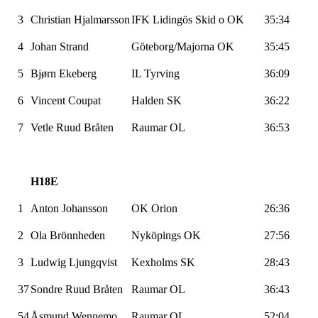
3
Christian
Hjalmarsson
IFK
Lidingös
Skid
o OK
35:34
4
Johan Strand
Göteborg/Majorna
OK
35:45
5
Bjørn Ekeberg
IL
Tyrving
36:09
6
Vincent
Coupat
Halden SK
36:22
7
Vetle Ruud Bråten
Raumar
OL
36:53
H18E
1
Anton
Johansson
OK Orion
26:36
2
Ola
Brönnheden
Nyköpings
OK
27:56
3
Ludwig
Ljungqvist
Kexholms
SK
28:43
37
Sondre Ruud Bråten
Raumar
OL
36:43
54
Åsmund
Wennemo
Raumar
OL
52:04