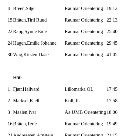
4
Breen,Silje
Raumar
Orientering
19:12
15
Bråten,Tiril
Ruud
Raumar
Orientering
22:13
22
Rapp,Synne
Eide
Raumar
Orientering
25:40
24
Hagen,Emilie
Johanne
Raumar
Orientering
29:45
30
Wiig,Kirsten
Daae
Raumar
Orientering
41:05
H50
1
Fjær,Hallvard
Lillomarka
OL
17:45
2
Markset,Kjell
Koll, IL
17:58
3
Maalen,Ivar
Ås-UMB
Orientering
18:06
16
Bråten,Terje
Raumar
Orientering
19:49
21
Andreassen,Arnstein
Raumar
Orientering
21:15