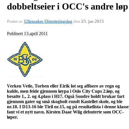
dobbeltseier i OCC's andre løp
Postet av
Ullensaker Orienteringslag
den
23. jan 2015
Publisert 13.april 2011
Verken Vetle, Torben eller Eirik lot seg affisere av regn og
kulde, men feide gjennom løypa i Oslo City Cups 2.løp, og
besatte 1., 2. og 4.plass i H17. Også Sondre holdt brukar fart
gjennom gater og små skogholt rundt Kastellet skole, og ble
nr.18. I D13-16 ble Tiril nr.15, og på resultatlista i denne klass
fant vi et nytt navn. Kirsten
Daae
Wiig debuterte som
OCC-
løper
.