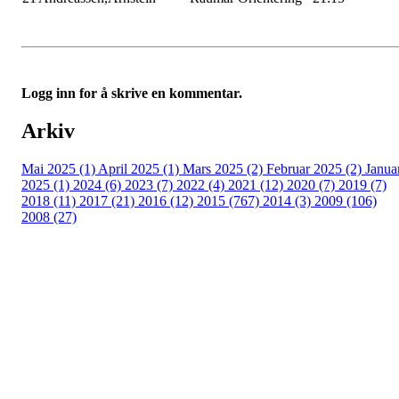
Logg inn for å skrive en kommentar.
Arkiv
Mai 2025 (1)
April 2025 (1)
Mars 2025 (2)
Februar 2025 (2)
Janua
2025 (1)
2024 (6)
2023 (7)
2022 (4)
2021 (12)
2020 (7)
2019 (7)
2018 (11)
2017 (21)
2016 (12)
2015 (767)
2014 (3)
2009 (106)
2008 (27)