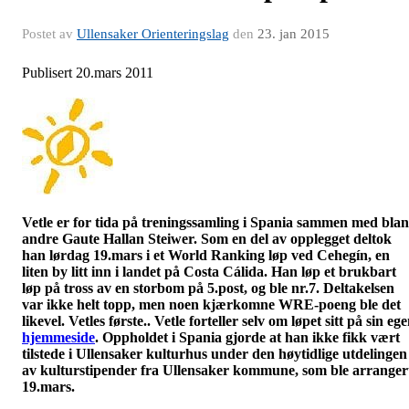
Postet av
Ullensaker Orienteringslag
den
23. jan 2015
Publisert 20.mars 2011
Vetle er for tida på treningssamling i Spania sammen med blan
andre Gaute
Hallan
Steiwer
. Som en del av opplegget deltok
han lørdag 19.mars i et World Ranking løp ved
Cehegín
, en
liten by litt inn i landet på Costa
Cálida
. Han løp et brukbart
løp på tross av en storbom på 5.post, og ble nr.7. Deltakelsen
var ikke helt topp, men noen kjærkomne
WRE-poeng
ble det
likevel. Vetles første.. Vetle forteller selv om løpet sitt på sin eg
hjemmeside
. Oppholdet i Spania gjorde at han ikke fikk vært
tilstede i Ullensaker kulturhus under den høytidlige utdelingen
av kulturstipender fra Ullensaker kommune, som ble arranger
19.mars.