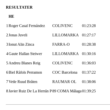
RESULTATER
HE
1
Roger
Casal
Fernández
COLIVENC
01:23:28
2
Jonas
Juveli
LILLOMARKA
01:27:17
3
Ionut
Alin
Zinca
FARRA-O
01:28:38
4
Gaute
Hallan
Steiwer
LILLOMARKA
01:30:16
5
Andreu
Blanes
Reig
COLIVENC
01:36:03
6
Biel
Ràfols
Perramon
COC Barcelona
01:37:22
7
Vetle Ruud Bråten
RAUMAR OL
01:38:06
8
Javier
Ruiz
De La
Herrán
P
89 COMA Málaga
01:39:25