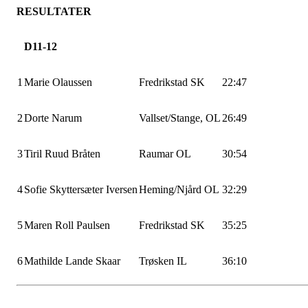
RESULTATER
D11-12
1
Marie Olaussen
Fredrikstad SK
22:47
2
Dorte
Narum
Vallset/Stange, OL
26:49
3
Tiril Ruud Bråten
Raumar OL
30:54
4
Sofie Skyttersæter Iversen
Heming
/
Njård
OL
32:29
5
Maren Roll Paulsen
Fredrikstad SK
35:25
6
Mathilde Lande
Skaar
Trøsken IL
36:10