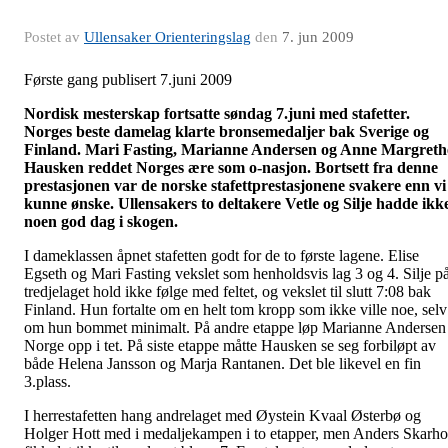
Postet av
Ullensaker Orienteringslag
den
7. jun 2009
Første gang publisert 7.juni 2009
Nordisk mesterskap fortsatte søndag 7.juni med stafetter.
Norges beste damelag klarte bronsemedaljer bak Sverige og
Finland. Mari Fasting, Marianne Andersen og Anne Margreth
Hausken reddet Norges ære som o-nasjon. Bortsett fra denne
prestasjonen var de norske stafettprestasjonene svakere enn vi
kunne ønske. Ullensakers to deltakere Vetle og Silje hadde ikk
noen god dag i skogen.
I dameklassen åpnet stafetten godt for de to første lagene. Elise
Egseth
og Mari Fasting vekslet som henholdsvis lag 3 og 4. Silje p
tredjelaget hold ikke følge med feltet, og vekslet til slutt 7:08 bak
Finland. Hun fortalte om en helt tom kropp som ikke ville noe, selv
om hun bommet minimalt. På andre etappe løp Marianne Andersen
Norge opp i tet. På siste etappe måtte Hausken se seg forbiløpt av
både Helena
Jansson
og
Marja
Rantanen
. Det ble likevel en fin
3.plass.
I herrestafetten hang andrelaget med Øystein
Kvaal
Østerbø og
Holger Hott med i medaljekampen i to etapper, men Anders Skarho