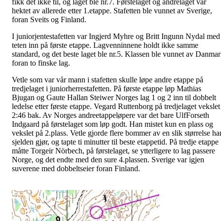
fikk det ikke til, og laget ble nr.7. Førstelaget og andrelaget var
hektet av allerede etter 1.etappe. Stafetten ble vunnet av Sverige,
foran Sveits og Finland.
I juniorjentestafetten var
Ingjerd
Myhre og Britt Ingunn Nydal med
teten inn på første etappe. Lagvenninnene holdt ikke samme
standard, og det beste laget ble nr.5. Klassen ble vunnet av Danma
foran to finske lag.
Vetle som var vår mann i stafetten skulle løpe andre etappe på
tredjelaget i juniorherrestafetten. På første etappe løp Mathias
Bjugan
og Gaute
Hallan
Steiwer
Norges lag 1 og 2 inn til dobbelt
ledelse etter første etappe. Vegard
Ruttenborg
på tredjelaget vekslet
2:46 bak. Av Norges andreetappeløpere var det bare
UlfForseth
Indgaard
på førstelaget som løp godt. Han mistet kun en plass og
vekslet på 2.plass. Vetle gjorde flere bommer av en slik størrelse ha
sjelden gjør, og tapte ti minutter til beste etappetid. På tredje etappe
måtte Torgeir
Nörbech
, på førstelaget, se ytterligere to lag passere
Norge, og det endte med den sure 4.plassen. Sverige var igjen
suverene med
dobbeltseier
foran Finland.