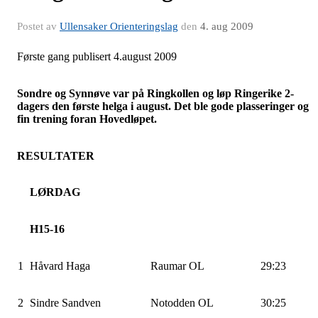
Postet av
Ullensaker Orienteringslag
den
4. aug 2009
Første gang publisert 4.august 2009
Sondre og Synnøve var på Ringkollen og løp Ringerike 2-
dagers den første helga i august. Det ble gode plasseringer og
fin trening foran Hovedløpet.
RESULTATER
LØRDAG
H15-16
1
Håvard Haga
Raumar OL
29:23
2
Sindre
Sandven
Notodden OL
30:25