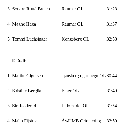
3
Sondre Ruud Bråten
Raumar OL
31:28
4
Magne Haga
Raumar OL
31:37
5
Tommi
Luchsinger
Kongsberg OL
32:58
D15-16
1
Marthe
Gløersen
Tønsberg og omegn OL
30:44
2
Kristine
Berglia
Eiker OL
31:49
3
Siri
Kollerud
Lillomarka
OL
31:54
4
Malin
Eijsink
Ås-UMB
Orientering
32:50