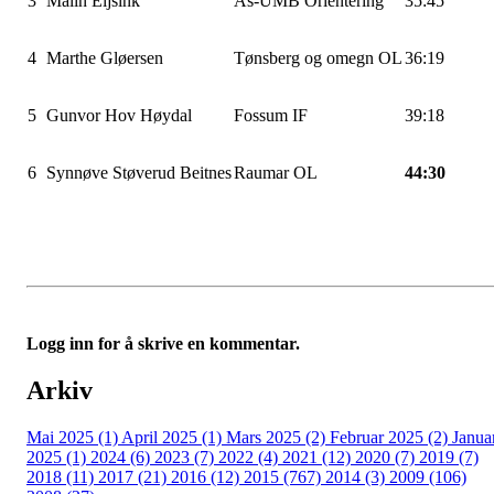
3
Malin
Eijsink
Ås-UMB
Orientering
35:45
4
Marthe
Gløersen
Tønsberg og omegn OL
36:19
5
Gunvor Hov Høydal
Fossum
IF
39:18
6
Synnøve
Støverud
Beitnes
Raumar OL
44:30
Logg inn for å skrive en kommentar.
Arkiv
Mai 2025 (1)
April 2025 (1)
Mars 2025 (2)
Februar 2025 (2)
Janua
2025 (1)
2024 (6)
2023 (7)
2022 (4)
2021 (12)
2020 (7)
2019 (7)
2018 (11)
2017 (21)
2016 (12)
2015 (767)
2014 (3)
2009 (106)