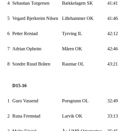
4
Sebastian
Torgersen
Bækkelagets
SK
41:41
5
Vegard Bjerkreim Nilsen
Lillehammer OK
41:46
6
Petter Reistad
Tyrving
IL
42:12
7
Adrian Opheim
Måren OK
42:46
8
Sondre Ruud Bråten
Raumar OL
43:21
D15-16
1
Guro
Vassend
Porsgrunn OL
32:49
2
Runa Fremstad
Larvik OK
33:13