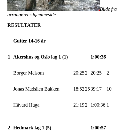
Bilde fra
arrangørens hjemmeside
RESULTATER
Gutter 14-16 år
1
Akershus og Oslo lag 1 (1)
1:00:36
Borger
Melsom
20:25
2
20:25
2
Jonas
Madslien
Bakken
18:52
25
39:17
10
Håvard Haga
21:19
2
1:00:36
1
2
Hedmark lag 1 (5)
1:00:57