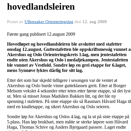
hovedlandsleiren
Postet av
Ullensaker Orienteringslag
den
12. aug 2009
Første gang publisert 12.august 2009
Hovedløpet
og hovedlandsleiren ble avsluttet med stafetter
onsdag 12.august. Guttestafetten ble oppskriftsmessig vunnet 
Akershus og Oslo Orienteringskrets 1.lag, men jentestafetten
endte uten Akershus og Oslo i medaljekampen. Jentestafetten
ble vunnet av Vestfold. Sondre løp en grei etappe for 6.laget,
mens Synnøve lyktes dårlig for sitt lag.
Etter det som har skjedd tidligere i sesongen var de ventet at
Akershus og Oslo burde vinne gutteklassen greit. Etter at Borger
Melsom
vekslet 4 sekunder etter teten etter første etappe, så det lyst
ut. Men så misset Jonas
Madslien
Bakken litt, og det ble ny
spenning i stafetten. På siste etappe slo så
Raumars
Håvard Haga ti
med en knalletappe, og sikret Akershus og Oslo seieren.
Sondre løp for Akershus og Oslos 4.lag, og la ut på siste etappe på
5.plass. Han løp brukbart, men måtte se sterke løpere som Håvard
Haga, Thomas Schive og Anders
Bjergaard
passere. Laget endte