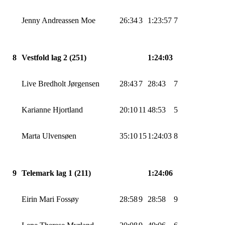
Jenny Andreassen Moe
26:34
3
1:23:57
7
8
Vestfold lag 2 (251)
1:24:03
Live Bredholt Jørgensen
28:43
7
28:43
7
Karianne
Hjortland
20:10
11
48:53
5
Marta
Ulvensøen
35:10
15
1:24:03
8
9
Telemark lag 1 (211)
1:24:06
Eirin Mari
Fossøy
28:58
9
28:58
9