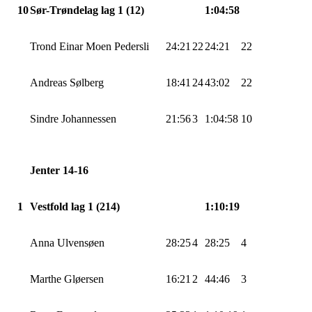
10
Sør-Trøndelag lag 1 (12)
1:04:58
Trond Einar Moen
Pedersli
24:21
22
24:21
22
Andreas
Sølberg
18:41
24
43:02
22
Sindre Johannessen
21:56
3
1:04:58
10
Jenter 14-16
1
Vestfold lag 1 (214)
1:10:19
Anna
Ulvensøen
28:25
4
28:25
4
Marthe
Gløersen
16:21
2
44:46
3