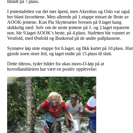
tilslutt på 7.plass.
I jentestafetten var det mer åpent, men Akershus og Oslo var også
her blant favorittene. Men allerede på 1.etappe misset de fleste av
AOOK-jentene
. Kun Pia Skyttesæter Iversen på 9.laget hang
skikkelig med. Selv om de neste jentene på 1. og 2.laget reparerte
noe, ble 9.laget
AOOK’s
beste, på 4.plass. Stafetten ble vunnet av
Vestfold, med Østfold og Buskerud på de andre pallplassene.
Synnøve løp siste etappe for 6.laget, og fikk kartet på 10.plass. Hu
gjorde noen store feil, og laget endte på 15.plass til slutt.
Dette tiltross, tyder bilder fra ukas
moro-O-løp
på at
hovedlandsleiren har vært en positiv opplevelse: