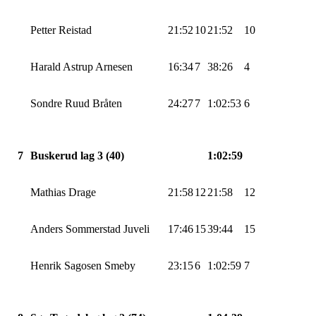
Petter Reistad
21:52
10
21:52
10
Harald Astrup Arnesen
16:34
7
38:26
4
Sondre Ruud Bråten
24:27
7
1:02:53
6
7
Buskerud lag 3 (40)
1:02:59
Mathias Drage
21:58
12
21:58
12
Anders Sommerstad
Juveli
17:46
15
39:44
15
Henrik
Sagosen
Smeby
23:15
6
1:02:59
7