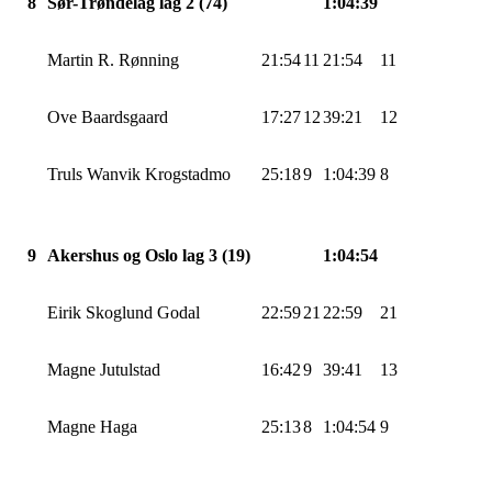
8
Sør-Trøndelag lag 2 (74)
1:04:39
Martin R. Rønning
21:54
11
21:54
11
Ove
Baardsgaard
17:27
12
39:21
12
Truls
Wanvik
Krogstadmo
25:18
9
1:04:39
8
9
Akershus og Oslo lag 3 (19)
1:04:54
Eirik Skoglund Godal
22:59
21
22:59
21
Magne Jutulstad
16:42
9
39:41
13
Magne Haga
25:13
8
1:04:54
9