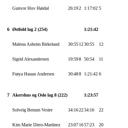
Gunvor Hov
Høidal
26:19
2
1:17:02
5
6
Østfold lag 2 (254)
1:21:42
Malena
Asheim
Birkeland
30:55
12
30:55
12
Sigrid Alexandersen
19:59
8
50:54
11
Frøya
Hauan
Andersen
30:48
8
1:21:42
6
7
Akershus og Oslo lag 8 (222)
1:23:57
Solveig
Benum
Vestre
34:16
22
34:16
22
Kim Marie
Dirro-Martinez
23:07
16
57:23
20