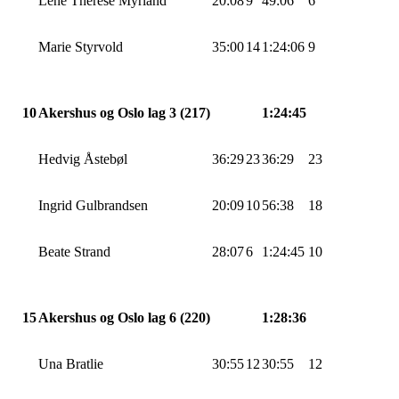
Lene Therese Myrland
20:08
9
49:06
6
Marie
Styrvold
35:00
14
1:24:06
9
10
Akershus og Oslo lag 3 (217)
1:24:45
Hedvig
Åstebøl
36:29
23
36:29
23
Ingrid Gulbrandsen
20:09
10
56:38
18
Beate Strand
28:07
6
1:24:45
10
15
Akershus og Oslo lag 6 (220)
1:28:36
Una
Bratlie
30:55
12
30:55
12