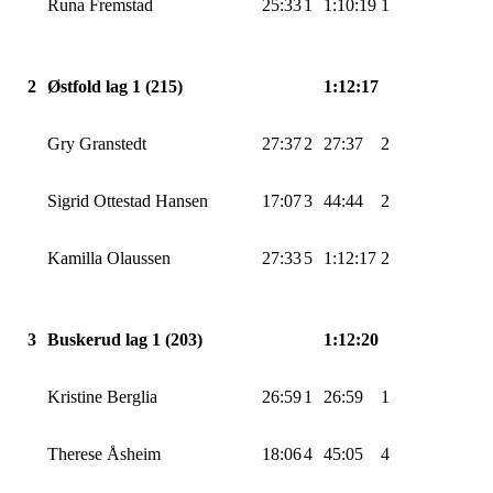
Runa Fremstad
25:33
1
1:10:19
1
2
Østfold lag 1 (215)
1:12:17
Gry
Granstedt
27:37
2
27:37
2
Sigrid Ottestad Hansen
17:07
3
44:44
2
Kamilla Olaussen
27:33
5
1:12:17
2
3
Buskerud lag 1 (203)
1:12:20
Kristine
Berglia
26:59
1
26:59
1
Therese Åsheim
18:06
4
45:05
4