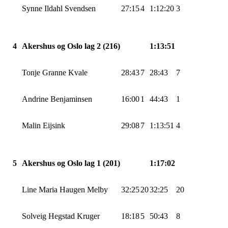
Synne
Ildahl
Svendsen
27:15
4
1:12:20
3
4
Akershus og Oslo lag 2 (216)
1:13:51
Tonje Granne
Kvale
28:43
7
28:43
7
Andrine
Benjaminsen
16:00
1
44:43
1
Malin
Eijsink
29:08
7
1:13:51
4
5
Akershus og Oslo lag 1 (201)
1:17:02
Line Maria Haugen Melby
32:25
20
32:25
20
Solveig
Hegstad
Kruger
18:18
5
50:43
8