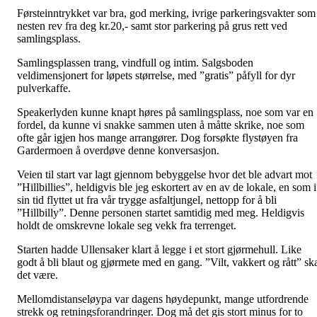
Førsteinntrykket var bra, god merking, ivrige parkeringsvakter som
nesten rev fra deg kr.20,- samt stor parkering på grus rett ved
samlingsplass.
Samlingsplassen trang, vindfull og intim.
Salgsboden
veldimensjonert for løpets størrelse, med ”gratis” påfyll for dyr
pulverkaffe.
Speakerlyden kunne knapt høres på samlingsplass, noe som var en
fordel, da kunne vi snakke sammen uten å måtte skrike, noe som
ofte går igjen hos mange arrangører. Dog forsøkte flystøyen fra
Gardermoen å overdøve denne konversasjon.
Veien til start var lagt gjennom bebyggelse hvor det ble advart mot
”
Hillbillies
”, heldigvis ble jeg eskortert av en av de lokale, en som i
sin tid flyttet ut fra vår trygge asfaltjungel, nettopp for å bli
”Hillbilly”. Denne personen startet samtidig med meg. Heldigvis
holdt de omskrevne lokale seg vekk fra terrenget.
Starten hadde Ullensaker klart å legge i et stort gjørmehull. Like
godt å bli blaut og gjørmete med en gang. ”Vilt, vakkert og rått” sk
det være.
Mellomdistanseløypa var dagens høydepunkt, mange utfordrende
strekk og retningsforandringer. Dog må det gis stort minus for to