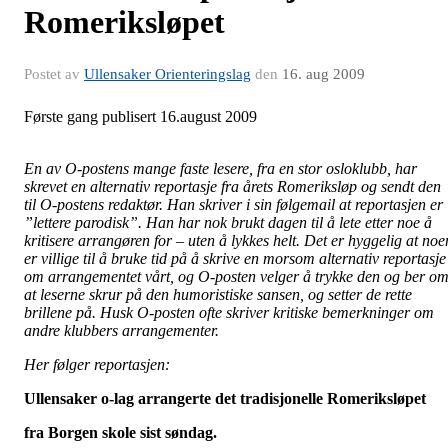
Romeriksløpet
Postet av
Ullensaker Orienteringslag
den
16. aug 2009
Første gang publisert 16.august 2009
En av O-postens mange faste lesere, fra en stor osloklubb, har
skrevet en alternativ reportasje fra årets
Romeriksløp
og sendt den
til O-postens redaktør. Han skriver i sin
følgemail
at reportasjen er
”lettere parodisk”. Han har nok brukt dagen til å lete etter noe å
kritisere arrangøren for – uten å lykkes helt. Det er hyggelig at noe
er villige til å bruke tid på å skrive en morsom alternativ reportasje
om arrangementet vårt, og O-posten velger å trykke den og ber o
at leserne skrur på den humoristiske sansen, og setter de rette
brillene på. Husk O-posten ofte skriver kritiske bemerkninger om
andre klubbers arrangementer.
Her følger reportasjen:
Ullensaker o-lag arrangerte det tradisjonelle
Romeriksløpet
fra Borgen skole sist søndag.