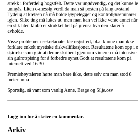
strekk i forferdelig hogstfelt. Dette var unødvendig, og det kunne le
unngås. Liten
o-messig
verdi da man så posten på lang avstand
Tydelig at kretsen nå må holde løypelegger og kontrollørseminarer
igjen. Slike ting må lukes ut, men man kan vel ikke vente annet når
en slik liten klubb er strukket helt på grensa hva den klarer å
avholde.
Visse problemer i sekretariatet ble registrert, bl.a. kunne man ikke
forklare enkelt mystiske diskvalifikasjoner. Resultatene kom opp i 
størrelse som gjør at denne skribent gjennom vinteren må intensive
sin gulrotspising for å forbedre synet.Godt at resultatene kom på
internett
ved 16.30.
Premiehøytaleren hørte man bare ikke, dette selv om man stod 8
meter unna.
Sportslig, så vant som vanlig Anne, Brage og
Silje.osv
Logg inn for å skrive en kommentar.
Arkiv